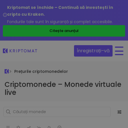
Kriptomat se închide – Continuă să investești în
cripto cu Kraken.
Fondurile tale sunt în siguranță și complet accesibile.
Citește anunțul
Înregistrați–vă
Prețurile criptomonedelor
Criptomonede – Monede virtuale
live