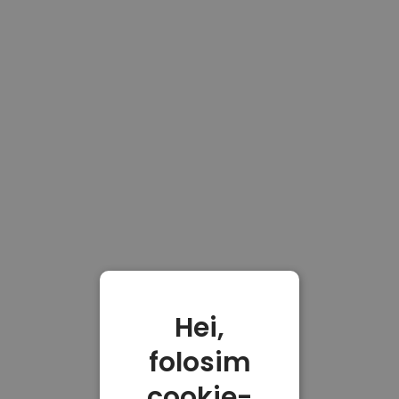
Hei,
folosim
cookie-