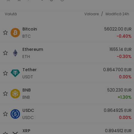
/
Valută
Valoare
Modifică 24h
Bitcoin
56022.00 EUR
BTC
-0.40%
Ethereum
1655.14 EUR
ETH
-0.30%
Tether
0.864700 EUR
USDT
0.00%
BNB
520.230 EUR
BNB
+1.30%
USDC
0.864925 EUR
USDC
0.00%
XRP
0.894912 EUR