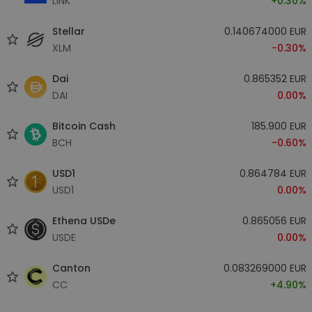
LINK
+0.30%
Stellar
0.140674000 EUR
XLM
-0.30%
Dai
0.865352 EUR
DAI
0.00%
Bitcoin Cash
185.900 EUR
BCH
-0.60%
USD1
0.864784 EUR
USD1
0.00%
Ethena USDe
0.865056 EUR
USDE
0.00%
Canton
0.083269000 EUR
CC
+4.90%