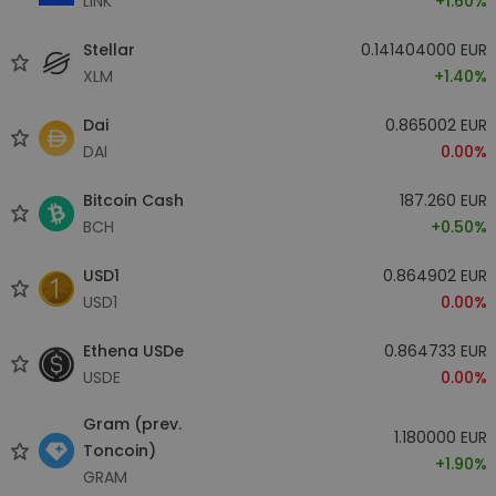
LINK
+1.60%
Stellar
0.141404000 EUR
XLM
+1.40%
Dai
0.865002 EUR
DAI
0.00%
Bitcoin Cash
187.260 EUR
BCH
+0.50%
USD1
0.864902 EUR
USD1
0.00%
Ethena USDe
0.864733 EUR
USDE
0.00%
Gram (prev.
1.180000 EUR
Toncoin)
+1.90%
GRAM