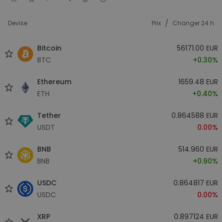
/
Devise
Prix
Changer 24 h
Bitcoin
56171.00 EUR
BTC
+0.30%
Ethereum
1659.48 EUR
ETH
+0.40%
Tether
0.864588 EUR
USDT
0.00%
BNB
514.960 EUR
BNB
+0.90%
USDC
0.864817 EUR
USDC
0.00%
XRP
0.897124 EUR