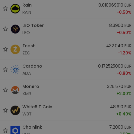
Rain
0.010969910 EUR
RAIN
-0.50%
LEO Token
8.3900 EUR
LEO
-0.50%
Zcash
432.040 EUR
ZEC
-1.20%
Cardano
0.172525000 EUR
ADA
-0.80%
Monero
326.570 EUR
XMR
+2.00%
WhiteBIT Coin
48.610 EUR
WBT
+0.40%
Chainlink
7.2000 EUR