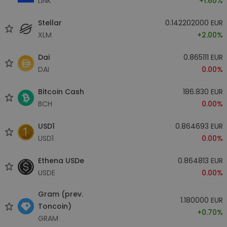
LINK
+1.60%
Stellar
0.142202000 EUR
XLM
+2.00%
Dai
0.865111 EUR
DAI
0.00%
Bitcoin Cash
186.830 EUR
BCH
0.00%
USD1
0.864693 EUR
USD1
0.00%
Ethena USDe
0.864813 EUR
USDE
0.00%
Gram (prev.
1.180000 EUR
Toncoin)
+0.70%
GRAM