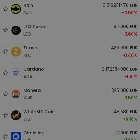
Rain
0.010951470 EUR
RAIN
-0.50%
LEO Token
8.4000 EUR
LEO
-0.60%
Zcash
439.090 EUR
ZEC
-0.40%
Cardano
0.172354000 EUR
ADA
-1.10%
Monero
326.080 EUR
XMR
+0.50%
WhiteBIT Coin
48.580 EUR
WBT
+0.10%
Chainlink
7.1800 EUR