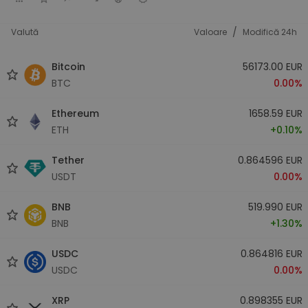
/
Valută
Valoare
Modifică 24h
Bitcoin
56173.00 EUR
BTC
0.00%
Ethereum
1658.59 EUR
ETH
+0.10%
Tether
0.864596 EUR
USDT
0.00%
BNB
519.990 EUR
BNB
+1.30%
USDC
0.864816 EUR
USDC
0.00%
XRP
0.898355 EUR