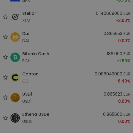
LINK
+0.70%
Stellar
0.140609000 EUR
XLM
-3.00%
Dai
0.865953 EUR
DAI
0.00%
Bitcoin Cash
186.000 EUR
BCH
+1.80%
Canton
0.088043000 EUR
CC
-6.40%
USD1
0.865623 EUR
USD1
0.00%
Ethena USDe
0.865660 EUR
USDE
0.00%