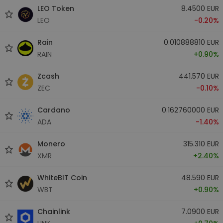
LEO Token
8.4500 EUR
LEO
-0.20%
Rain
0.010888810 EUR
RAIN
+0.90%
Zcash
441.570 EUR
ZEC
-0.10%
Cardano
0.162760000 EUR
ADA
-1.40%
Monero
315.310 EUR
XMR
+2.40%
WhiteBIT Coin
48.590 EUR
WBT
+0.90%
Chainlink
7.0900 EUR