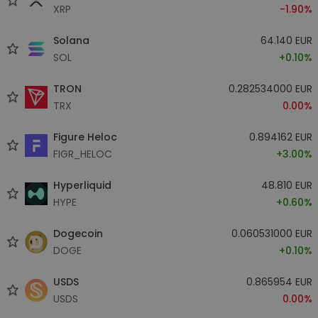
XRP
-1.90%
Solana
64.140 EUR
SOL
+0.10%
TRON
0.282534000 EUR
TRX
0.00%
Figure Heloc
0.894162 EUR
FIGR_HELOC
+3.00%
Hyperliquid
48.810 EUR
HYPE
+0.60%
Dogecoin
0.060531000 EUR
DOGE
+0.10%
USDS
0.865954 EUR
USDS
0.00%