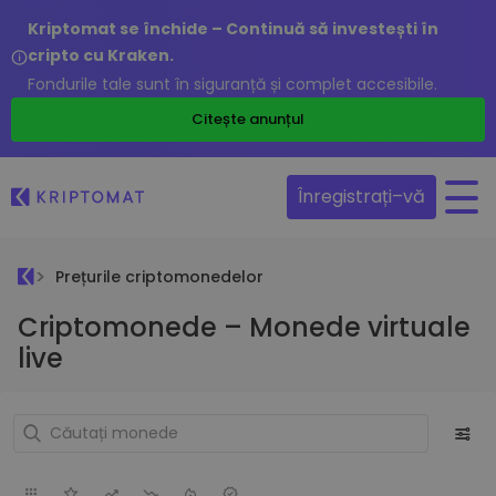
Kriptomat se închide – Continuă să investești în
cripto cu Kraken.
Fondurile tale sunt în siguranță și complet accesibile.
Citește anunțul
Înregistrați–vă
Prețurile criptomonedelor
Criptomonede – Monede virtuale
live