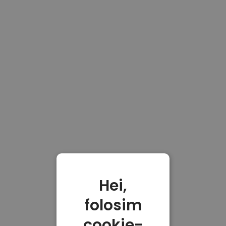
Hei,
folosim
cookie-