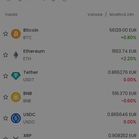
/
Valută
Valoare
Modifică 24h
Bitcoin
56129.00 EUR
BTC
+0.80%
Ethereum
1653.74 EUR
ETH
+2.20%
Tether
0.865276 EUR
USDT
0.00%
BNB
516.370 EUR
BNB
-0.60%
USDC
0.865646 EUR
USDC
0.00%
XRP
0.908252 EUR