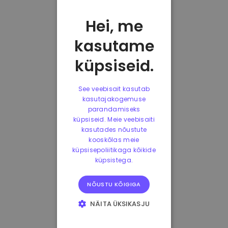
Hei, me
kasutame
küpsiseid.
See veebisait kasutab
kasutajakogemuse
parandamiseks
küpsiseid. Meie veebisaiti
kasutades nõustute
kooskõlas meie
küpsisepoliitikaga kõikide
küpsistega.
NÕUSTU KÕIGIGA
NÄITA ÜKSIKASJU
HÄDAVAJALIKUD