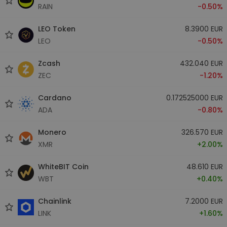
RAIN
-0.50%
LEO Token
8.3900 EUR
LEO
-0.50%
Zcash
432.040 EUR
ZEC
-1.20%
Cardano
0.172525000 EUR
ADA
-0.80%
Monero
326.570 EUR
XMR
+2.00%
WhiteBIT Coin
48.610 EUR
WBT
+0.40%
Chainlink
7.2000 EUR
LINK
+1.60%