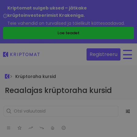
Kriptomat sulgeb uksed – jätkake
krüptoinvesteerimist Krakeniga.
Teie vahendid on turvalised ja täielikult kättesaadavad.
Loe teadet
Registreeru
Krüptoraha kursid
Reaalajas krüptoraha kursid