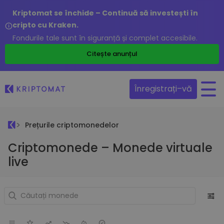
Kriptomat se închide – Continuă să investești în
cripto cu Kraken.
Fondurile tale sunt în siguranță și complet accesibile.
Citește anunțul
Înregistrați–vă
Prețurile criptomonedelor
Criptomonede – Monede virtuale
live