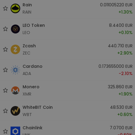
Rain
0.011005220 EUR
RAIN
+1.30%
LEO Token
8.4400 EUR
LEO
+0.10%
Zcash
440.710 EUR
ZEC
+2.90%
Cardano
0.173655000 EUR
ADA
-2.10%
Monero
325.860 EUR
XMR
+1.90%
WhiteBIT Coin
48.530 EUR
WBT
+0.60%
Chainlink
7.0700 EUR
LINK
-0.60%