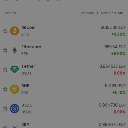
/
Valută
Valoare
Modifică 24h
Bitcoin
56102.00 EUR
BTC
+0.80%
Ethereum
1655.54 EUR
ETH
+0.50%
Tether
0.864533 EUR
USDT
0.00%
BNB
512.210 EUR
BNB
+0.10%
USDC
0.864730 EUR
USDC
0.00%
XRP
0.884672 EUR