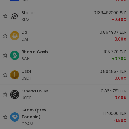
Stellar
0.139492000 EUR
XLM
-0.40%
Dai
0.864937 EUR
DAI
0.00%
Bitcoin Cash
185.770 EUR
BCH
+0.70%
USD1
0.864857 EUR
USD1
0.00%
Ethena USDe
0.864781 EUR
USDE
0.00%
Gram (prev.
1.170000 EUR
Toncoin)
-1.80%
GRAM