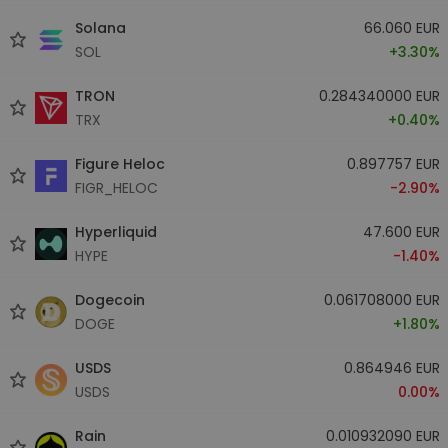
Solana
66.060 EUR
SOL
+3.30%
TRON
0.284340000 EUR
TRX
+0.40%
Figure Heloc
0.897757 EUR
FIGR_HELOC
-2.90%
Hyperliquid
47.600 EUR
HYPE
-1.40%
Dogecoin
0.061708000 EUR
DOGE
+1.80%
USDS
0.864946 EUR
USDS
0.00%
Rain
0.010932090 EUR