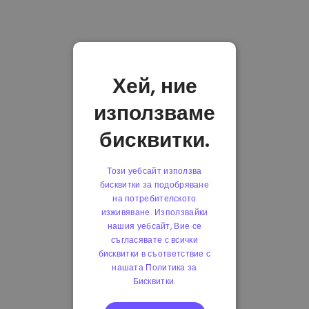
Хей, ние
използваме
бисквитки.
Този уебсайт използва
бисквитки за подобряване
на потребителското
изживяване. Използвайки
нашия уебсайт, Вие се
съгласявате с всички
бисквитки в съответствие с
нашата Политика за
Бисквитки.