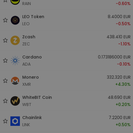
RAIN
-0.60%
LEO Token
8.4000 EUR
LEO
-0.50%
Zcash
438.410 EUR
ZEC
-1.10%
Cardano
0.173186000 EUR
ADA
-0.10%
Monero
332.320 EUR
XMR
+4.30%
WhiteBIT Coin
48.690 EUR
WBT
+0.20%
Chainlink
7.2200 EUR
LINK
+0.50%