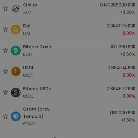
Stellar
0.143206000 EUR
XLM
+3.20%
Dai
0.864975 EUR
DAI
0.00%
Bitcoin Cash
187.880 EUR
BCH
+0.60%
USD1
0.864714 EUR
USD1
0.00%
Ethena USDe
0.864672 EUR
USDE
0.00%
Gram (prev.
1.180000 EUR
Toncoin)
+1.50%
GRAM