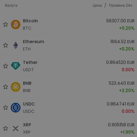
/
Валута
Цена
Промяна 24ч
Bitcoin
56307.00 EUR
BTC
+0.20%
Ethereum
1664.52 EUR
ETH
+0.20%
Tether
0.864520 EUR
USDT
0.00%
BNB
523.440 EUR
BNB
+2.20%
USDC
0.864741 EUR
USDC
0.00%
XRP
0.905158 EUR
XRP
+1.90%