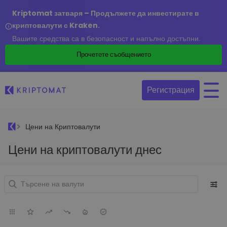
Kriptomat затваря – Продължете да инвестирате в
криптовалути с Kraken.
Вашите средства са в безопасност и напълно достъпни.
Прочетете съобщението
Регистрация
Цени на Криптовалути
Цени на криптовалути днес