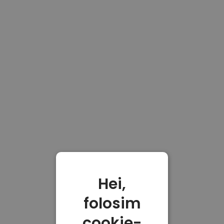
Hei,
folosim
cookie-