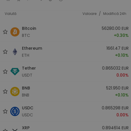
/
Valută
Valoare
Modifică 24h
Bitcoin
56280.00 EUR
BTC
+0.30%
Ethereum
1661.47 EUR
ETH
+0.10%
Tether
0.865032 EUR
USDT
0.00%
BNB
521.950 EUR
BNB
+0.10%
USDC
0.865298 EUR
USDC
0.00%
XRP
0.894614 EUR