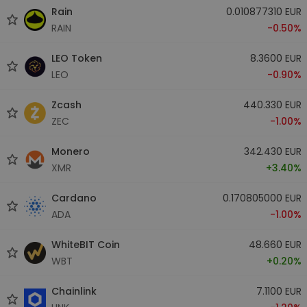
Rain
0.010877310 EUR
RAIN
-0.50%
LEO Token
8.3600 EUR
LEO
-0.90%
Zcash
440.330 EUR
ZEC
-1.00%
Monero
342.430 EUR
XMR
+3.40%
Cardano
0.170805000 EUR
ADA
-1.00%
WhiteBIT Coin
48.660 EUR
WBT
+0.20%
Chainlink
7.1100 EUR