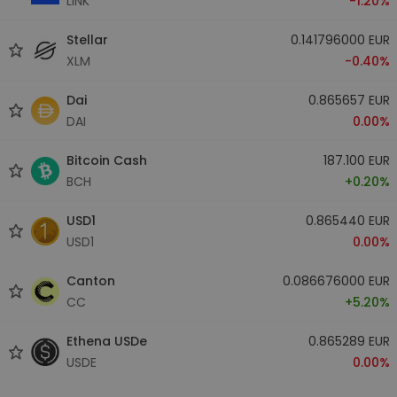
LINK
-1.20%
Stellar
0.141796000 EUR
XLM
-0.40%
Dai
0.865657 EUR
DAI
0.00%
Bitcoin Cash
187.100 EUR
BCH
+0.20%
USD1
0.865440 EUR
USD1
0.00%
Canton
0.086676000 EUR
CC
+5.20%
Ethena USDe
0.865289 EUR
USDE
0.00%