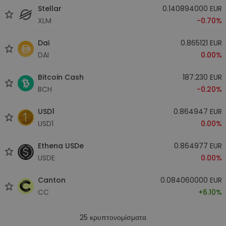
Stellar
0.140894000 EUR
XLM
-0.70%
Dai
0.865121 EUR
DAI
0.00%
Bitcoin Cash
187.230 EUR
BCH
-0.20%
USD1
0.864947 EUR
USD1
0.00%
Ethena USDe
0.864977 EUR
USDE
0.00%
Canton
0.084060000 EUR
CC
+6.10%
25
κρυπτονομίσματα