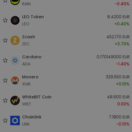
RAIN
-0.40%
LEO Token
8.4200 EUR
LEO
+0.40%
Zcash
452.170 EUR
ZEC
+3.70%
Cardano
0.170149000 EUR
ADA
-1.40%
Monero
329.550 EUR
XMR
+0.10%
WhiteBIT Coin
48.600 EUR
WBT
0.00%
Chainlink
7.1800 EUR
LINK
-0.10%