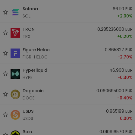
Solana
66.110 EUR
SOL
+2.00%
TRON
0.285236000 EUR
TRX
+0.20%
Figure Heloc
0.865827 EUR
FIGR_HELOC
-2.70%
Hyperliquid
46.960 EUR
HYPE
-0.30%
Dogecoin
0.060695000 EUR
DOGE
-0.40%
USDS
0.865189 EUR
USDS
0.00%
Rain
0.010916570 EUR