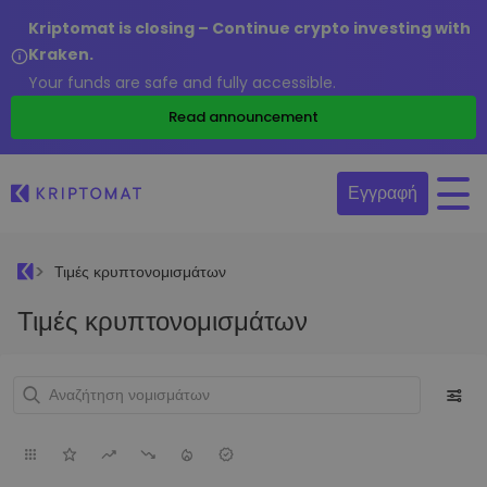
Kriptomat is closing – Continue crypto investing with
Kraken.
Your funds are safe and fully accessible.
Read announcement
Εγγραφή
Τιμές κρυπτονομισμάτων
Τιμές κρυπτονομισμάτων