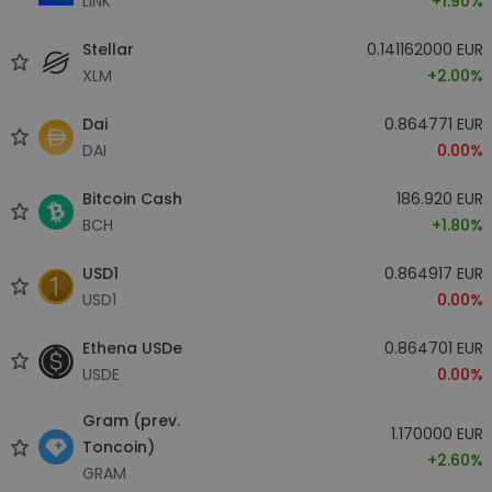
LINK
+1.90%
Stellar
0.141162000 EUR
XLM
+2.00%
Dai
0.864771 EUR
DAI
0.00%
Bitcoin Cash
186.920 EUR
BCH
+1.80%
USD1
0.864917 EUR
USD1
0.00%
Ethena USDe
0.864701 EUR
USDE
0.00%
Gram (prev.
1.170000 EUR
Toncoin)
+2.60%
GRAM