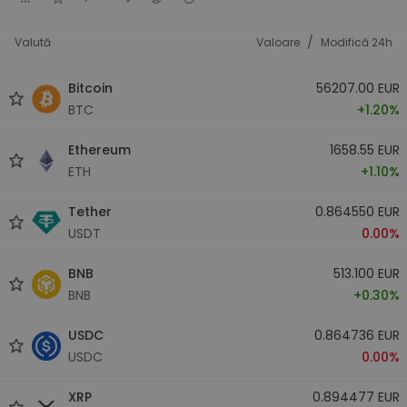
/
Valută
Valoare
Modifică 24h
Bitcoin
56207.00 EUR
BTC
+1.20%
Ethereum
1658.55 EUR
ETH
+1.10%
Tether
0.864550 EUR
USDT
0.00%
BNB
513.100 EUR
BNB
+0.30%
USDC
0.864736 EUR
USDC
0.00%
XRP
0.894477 EUR