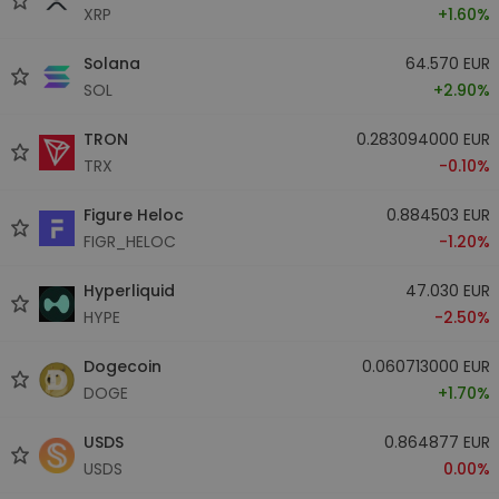
XRP
+1.60%
Solana
64.570 EUR
SOL
+2.90%
TRON
0.283094000 EUR
TRX
-0.10%
Figure Heloc
0.884503 EUR
FIGR_HELOC
-1.20%
Hyperliquid
47.030 EUR
HYPE
-2.50%
Dogecoin
0.060713000 EUR
DOGE
+1.70%
USDS
0.864877 EUR
USDS
0.00%