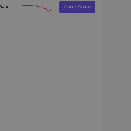
Cumpărare
.7M €