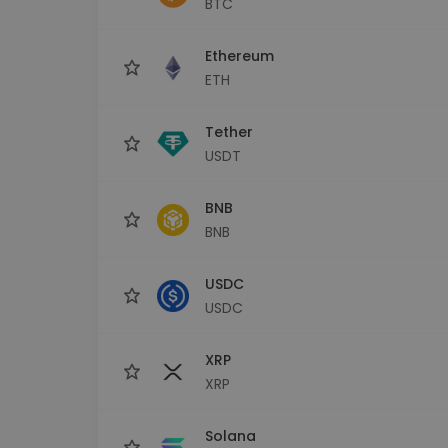
BTC
Explorator de investiții
Găsește-ți strategia cripto
Ethereum
ETH
Tether
USDT
BNB
BNB
USDC
USDC
XRP
XRP
Solana