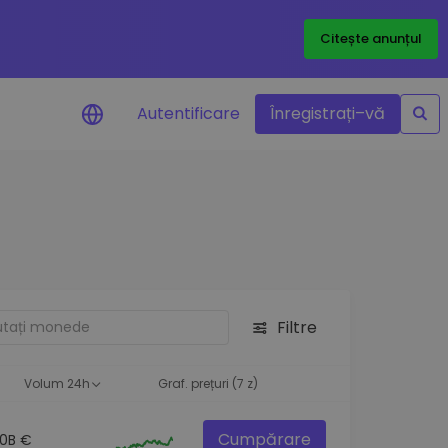
Citește anunțul
Autentificare
Înregistrați–vă
etoanele
Filtre
ță
Volum 24h
Graf. prețuri (7 z)
Cumpărare
.0B €