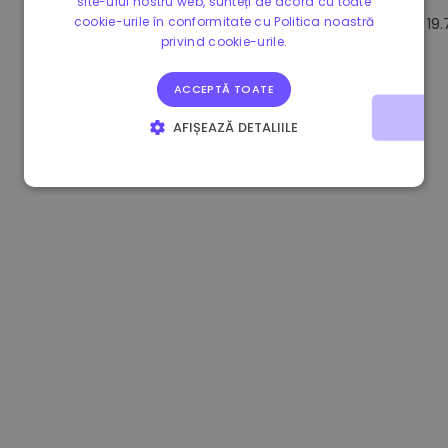
site-ului nostru web, sunteți de acord cu toate
cookie-urile în conformitate cu Politica noastră
0.080659000 €
-4.80%
3.2B €
19
privind cookie-urile.
ACCEPTĂ TOATE
AFIȘEAZĂ DETALIILE
STRICT NECESARE
DE PERFORMANȚĂ
DE TARGETARE
DE FUNCŢIONALITATE