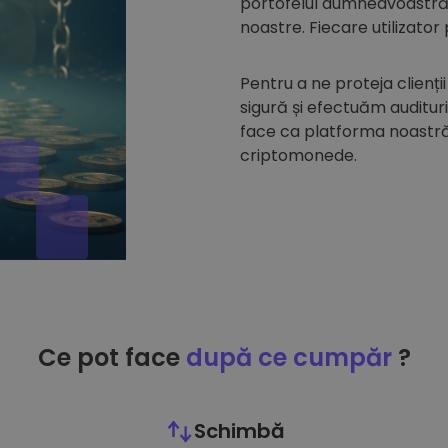
portofelul dumneavoastră d
noastre. Fiecare utilizator
Pentru a ne proteja clienții
sigură și efectuăm auditur
face ca platforma noastră 
criptomonede.
Ce pot face
după ce cumpăr
?
Schimbă