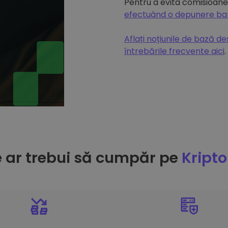
Pentru a evita comisioanel
efectuând o depunere b
Aflați noțiunile de bază d
întrebările frecvente aici
.
e ar trebui să cumpăr pe
Kript