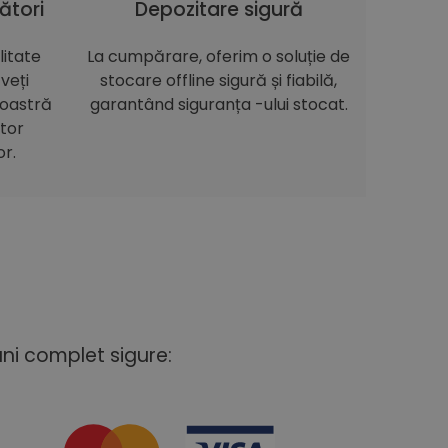
ători
Depozitare sigură
itate
La cumpărare, oferim o soluție de
veți
stocare offline sigură și fiabilă,
noastră
garantând siguranța -ului stocat.
itor
or.
uni complet sigure: