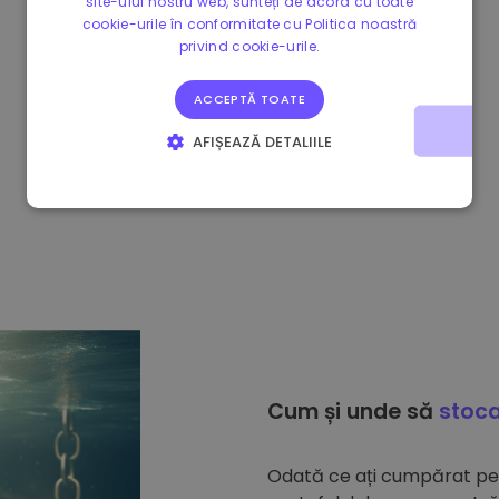
site-ului nostru web, sunteți de acord cu toate
cookie-urile în conformitate cu Politica noastră
privind cookie-urile.
ACCEPTĂ TOATE
AFIȘEAZĂ DETALIILE
STRICT NECESARE
DE PERFORMANȚĂ
DE TARGETARE
DE FUNCŢIONALITATE
Cum și unde să
stoca
Odată ce ați cumpărat p