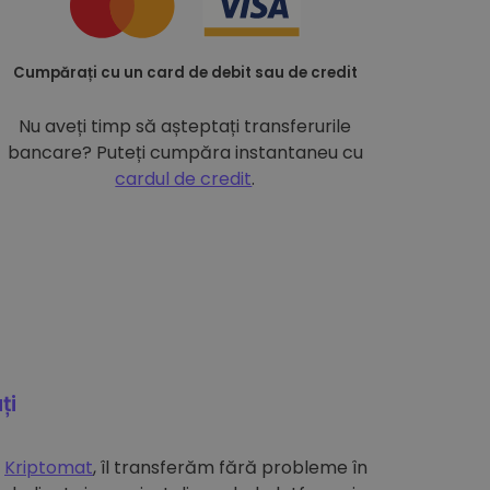
Cumpărați cu un card de debit sau de credit
Nu aveți timp să așteptați transferurile
bancare? Puteți cumpăra instantaneu cu
cardul de credit
.
ți
e
Kriptomat
, îl transferăm fără probleme în