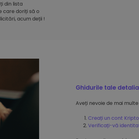
 din lista
care doriți să o
citări, acum deții !
Ghidurile tale detali
Aveți nevoie de mai multe
Creați un cont Kripto
Verificați-vă identit