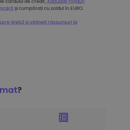
e cardului de credit,
Adăugați fonduri
ancară
și cumpărați cu soldul în EURO.
espre Web3 și obțineți răspunsuri la
omat
?