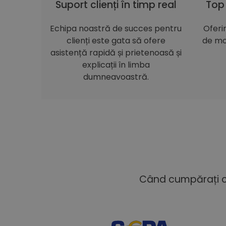
Suport clienți în timp real
Top
Echipa noastră de succes pentru
Oferi
clienți este gata să ofere
de mo
asistență rapidă și prietenoasă și
explicații în limba
dumneavoastră.
Când cumpărați cu 