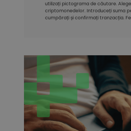
utilizați pictograma de căutare. Alegeți
criptomonedelor. Introduceți suma pe 
cumpărați și confirmați tranzacția. Feli