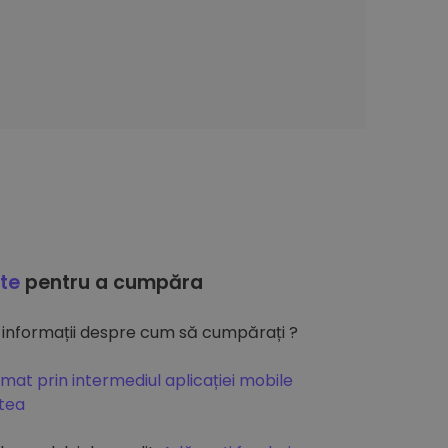
ate
pentru a cumpăra
 informații despre cum să cumpărați ?
mat prin intermediul aplicației mobile
atea