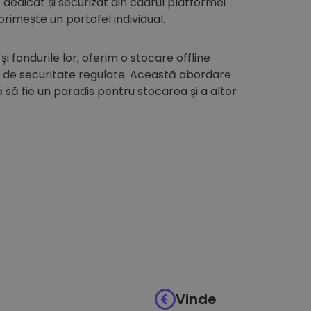
edicat și securizat din cadrul platformei
 primește un portofel individual.
 și fondurile lor, oferim o stocare offline
i de securitate regulate. Această abordare
să fie un paradis pentru stocarea și a altor
Vinde