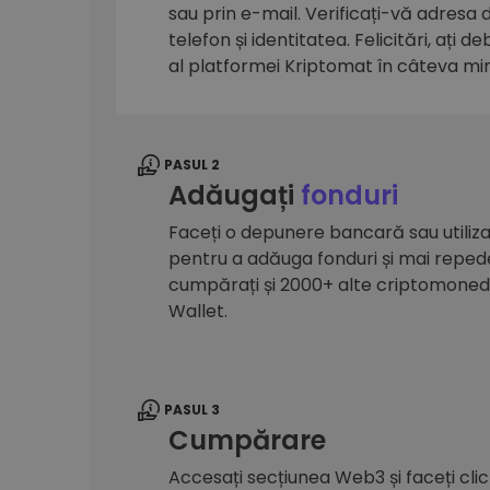
sau prin e-mail. Verificați-vă adresa
Explorator de investiții
telefon și identitatea. Felicitări, ați d
Găsește-ți strategia cripto
al platformei Kriptomat în câteva mi
PASUL 2
Adăugați
fonduri
Faceți o depunere bancară sau utilizaț
pentru a adăuga fonduri și mai reped
cumpărați și 2000+ alte criptomone
Wallet.
PASUL 3
Cumpărare
Accesați secțiunea Web3 și faceți cli