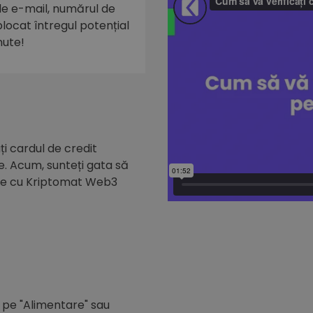
 de e-mail, numărul de
eblocat întregul potențial
nute!
i cardul de credit
e. Acum, sunteți gata să
de cu Kriptomat Web3
c pe "Alimentare" sau