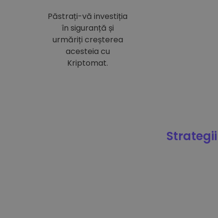
Păstrați-vă investiția
în siguranță și
urmăriți creșterea
acesteia cu
Kriptomat.
Strategii