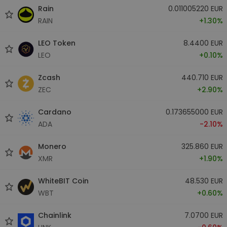
Rain
0.011005220 EUR
RAIN
+1.30%
LEO Token
8.4400 EUR
LEO
+0.10%
Zcash
440.710 EUR
ZEC
+2.90%
Cardano
0.173655000 EUR
ADA
-2.10%
Monero
325.860 EUR
XMR
+1.90%
WhiteBIT Coin
48.530 EUR
WBT
+0.60%
Chainlink
7.0700 EUR