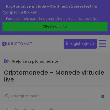
Kriptomat se închide – Continuă să investești în
cripto cu Kraken.
Fondurile tale sunt în siguranță și complet accesibile.
Citește anunțul
Înregistrați–vă
Prețurile criptomonedelor
Criptomonede – Monede virtuale
live