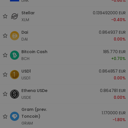
LINK
-0.60%
Stellar
0.139492000 EUR
XLM
-0.40%
Dai
0.864937 EUR
DAI
0.00%
Bitcoin Cash
185.770 EUR
BCH
+0.70%
USD1
0.864857 EUR
USD1
0.00%
Ethena USDe
0.864781 EUR
USDE
0.00%
Gram (prev.
1.170000 EUR
Toncoin)
-1.80%
GRAM