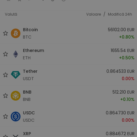
/
Valută
Valoare
Modifică 24h
Bitcoin
56102.00 EUR
BTC
+0.80%
Ethereum
1655.54 EUR
ETH
+0.50%
Tether
0.864533 EUR
USDT
0.00%
BNB
512.210 EUR
BNB
+0.10%
USDC
0.864730 EUR
USDC
0.00%
XRP
0.884672 EUR