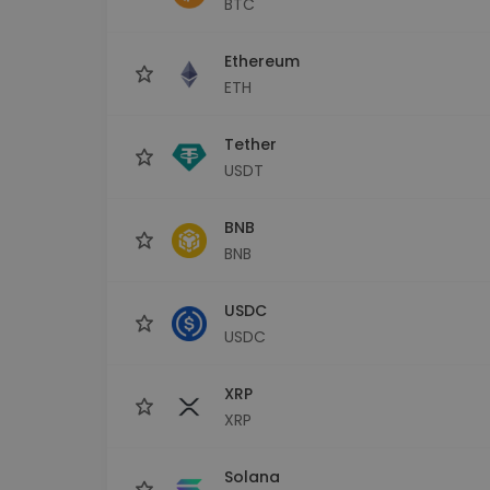
BTC
Investeringsutforskare
Hitta din kryptostrategi
Ethereum
ETH
Tether
USDT
BNB
BNB
USDC
USDC
XRP
XRP
Solana