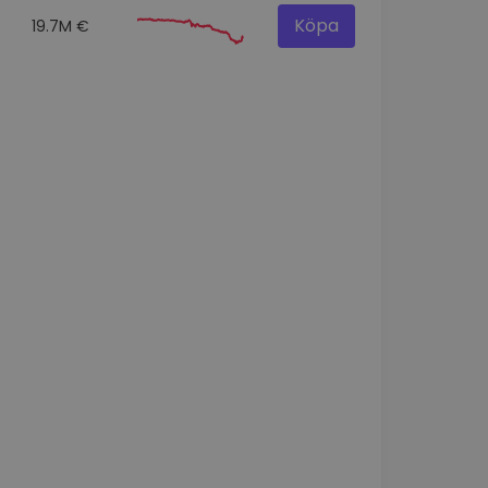
Köpa
19.7M €