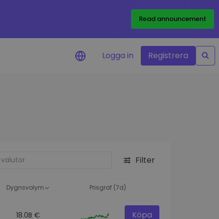
Read announcement
Logga in
Registrera
rm
eringar i realtid för dina
nt
 tillgångar
nvesteringsmöjligheter
Filter
analys
ikter för optimal
a
Dygnsvolym
Prisgraf (7d)
Köpa
18.0B €