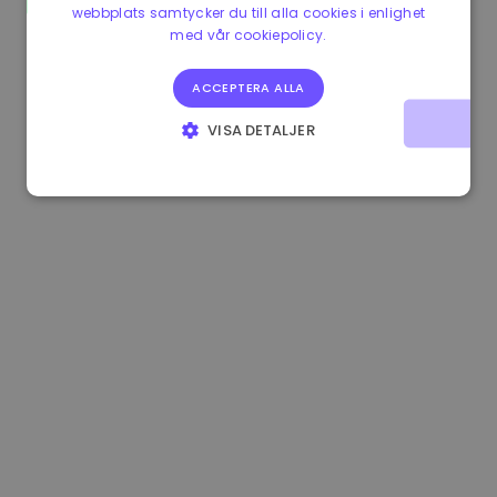
webbplats samtycker du till alla cookies i enlighet
0.080659000 €
-4.80%
3.2B €
med vår cookiepolicy.
ACCEPTERA ALLA
VISA DETALJER
STRIKT NÖDVÄNDIGT
PRESTANDA
INRIKTNING
FUNKTIONER