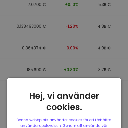
7.0700 €
+0.10%
5.3B €
0.138493000 €
-1.20%
4.8B €
0.864874 €
0.00%
4.0B €
185.690 €
+0.80%
3.7B €
0.864596 €
0.00%
3.5B €
Hej, vi använder
cookies.
0.864596 €
0.00%
3.4B €
Denna webbplats använder cookies för att förbättra
användarupplevelsen. Genom att använda vår