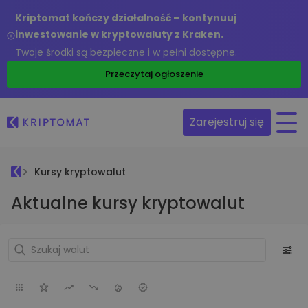
Kriptomat kończy działalność – kontynuuj
inwestowanie w kryptowaluty z Kraken.
Twoje środki są bezpieczne i w pełni dostępne.
Przeczytaj ogłoszenie
Zarejestruj się
Kursy kryptowalut
Aktualne kursy kryptowalut