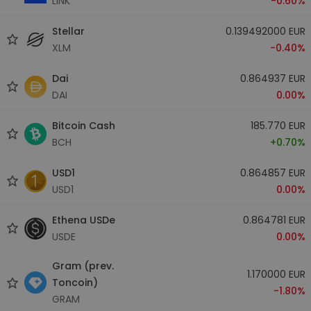
LINK
-0.60%
Stellar
0.139492000 EUR
XLM
-0.40%
Dai
0.864937 EUR
DAI
0.00%
Bitcoin Cash
185.770 EUR
BCH
+0.70%
USD1
0.864857 EUR
USD1
0.00%
Ethena USDe
0.864781 EUR
USDE
0.00%
Gram (prev.
1.170000 EUR
Toncoin)
-1.80%
GRAM