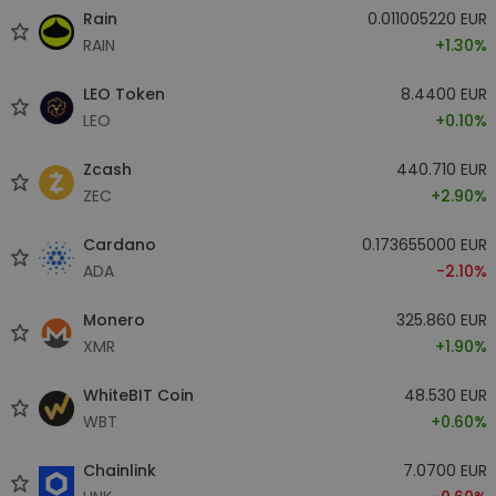
Rain
0.011005220 EUR
RAIN
+1.30%
LEO Token
8.4400 EUR
LEO
+0.10%
Zcash
440.710 EUR
ZEC
+2.90%
Cardano
0.173655000 EUR
ADA
-2.10%
Monero
325.860 EUR
XMR
+1.90%
WhiteBIT Coin
48.530 EUR
WBT
+0.60%
Chainlink
7.0700 EUR