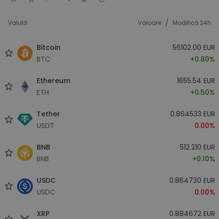
/
Valută
Valoare
Modifică 24h
Bitcoin
56102.00 EUR
BTC
+0.80%
Ethereum
1655.54 EUR
ETH
+0.50%
Tether
0.864533 EUR
USDT
0.00%
BNB
512.210 EUR
BNB
+0.10%
USDC
0.864730 EUR
USDC
0.00%
XRP
0.884672 EUR