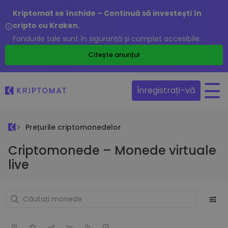
Kriptomat se închide – Continuă să investești în
cripto cu Kraken.
Fondurile tale sunt în siguranță și complet accesibile.
Citește anunțul
Înregistrați–vă
Prețurile criptomonedelor
Criptomonede – Monede virtuale
live