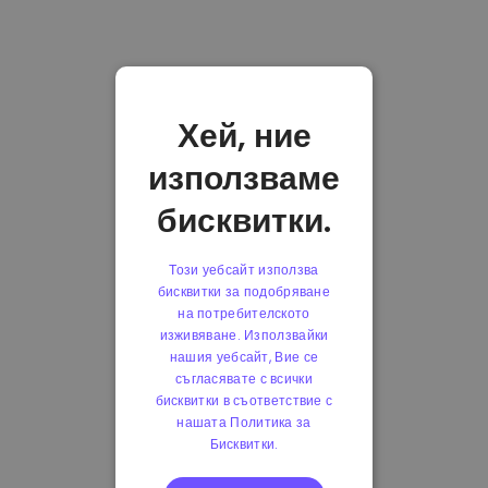
Хей, ние
използваме
бисквитки.
Този уебсайт използва
бисквитки за подобряване
на потребителското
изживяване. Използвайки
нашия уебсайт, Вие се
съгласявате с всички
бисквитки в съответствие с
нашата Политика за
Бисквитки.