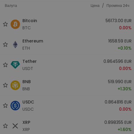
/
Валута
Цена
Промяна 24ч
Bitcoin
56173.00 EUR
BTC
0.00%
Ethereum
1658.59 EUR
ETH
+0.10%
Tether
0.864596 EUR
USDT
0.00%
BNB
519.990 EUR
BNB
+1.30%
USDC
0.864816 EUR
USDC
0.00%
XRP
0.898355 EUR
XRP
+1.60%