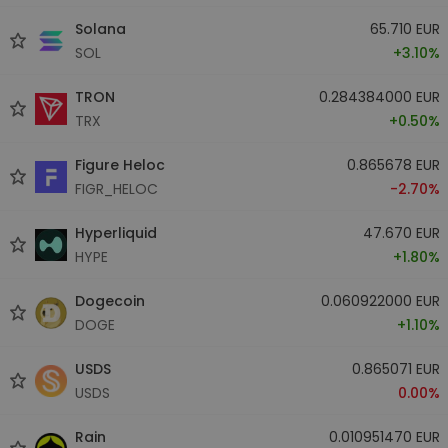
Solana
65.710 EUR
SOL
+3.10%
TRON
0.284384000 EUR
TRX
+0.50%
Figure Heloc
0.865678 EUR
FIGR_HELOC
-2.70%
Hyperliquid
47.670 EUR
HYPE
+1.80%
Dogecoin
0.060922000 EUR
DOGE
+1.10%
USDS
0.865071 EUR
USDS
0.00%
Rain
0.010951470 EUR