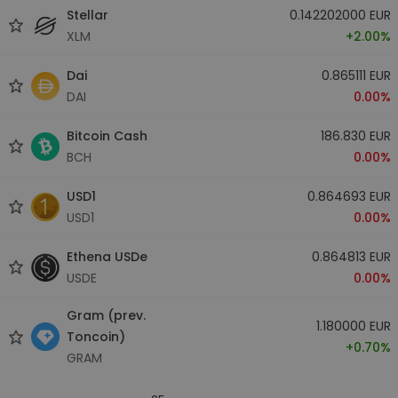
Stellar
0.142202000 EUR
XLM
+2.00%
Dai
0.865111 EUR
DAI
0.00%
Bitcoin Cash
186.830 EUR
BCH
0.00%
USD1
0.864693 EUR
USD1
0.00%
Ethena USDe
0.864813 EUR
USDE
0.00%
Gram (prev.
1.180000 EUR
Toncoin)
+0.70%
GRAM