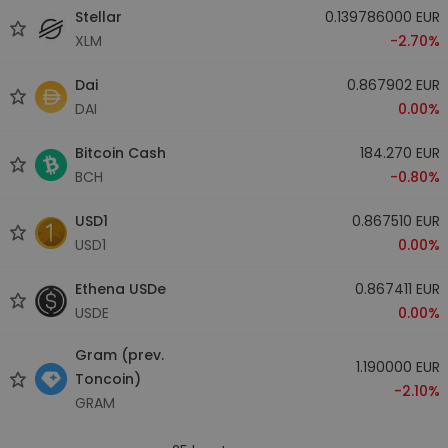
Stellar
0.139786000 EUR
XLM
-2.70%
Dai
0.867902 EUR
DAI
0.00%
Bitcoin Cash
184.270 EUR
BCH
-0.80%
USD1
0.867510 EUR
USD1
0.00%
Ethena USDe
0.867411 EUR
USDE
0.00%
Gram (prev.
1.190000 EUR
Toncoin)
-2.10%
GRAM