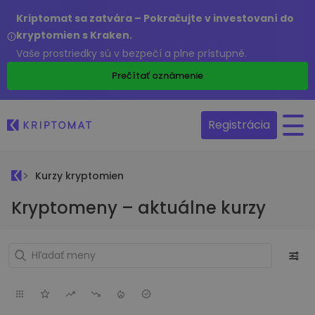
Kriptomat sa zatvára – Pokračujte v investovaní do
kryptomien s Kraken.
Vaše prostriedky sú v bezpečí a plne prístupné.
Prečítať oznámenie
Registrácia
Kurzy kryptomien
Kryptomeny – aktuálne kurzy