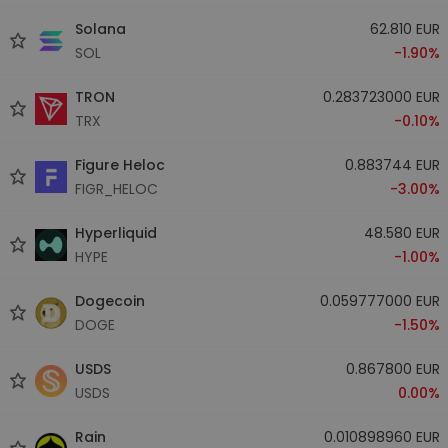
Solana
62.810 EUR
SOL
-1.90%
TRON
0.283723000 EUR
TRX
-0.10%
Figure Heloc
0.883744 EUR
FIGR_HELOC
-3.00%
Hyperliquid
48.580 EUR
HYPE
-1.00%
Dogecoin
0.059777000 EUR
DOGE
-1.50%
USDS
0.867800 EUR
USDS
0.00%
Rain
0.010898960 EUR