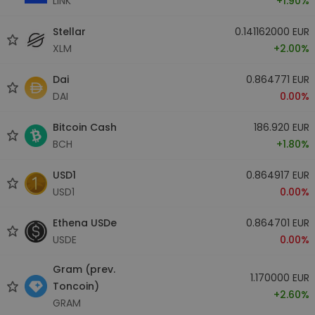
LINK
+1.90%
Stellar
0.141162000 EUR
XLM
+2.00%
Dai
0.864771 EUR
DAI
0.00%
Bitcoin Cash
186.920 EUR
BCH
+1.80%
USD1
0.864917 EUR
USD1
0.00%
Ethena USDe
0.864701 EUR
USDE
0.00%
Gram (prev.
1.170000 EUR
Toncoin)
+2.60%
GRAM