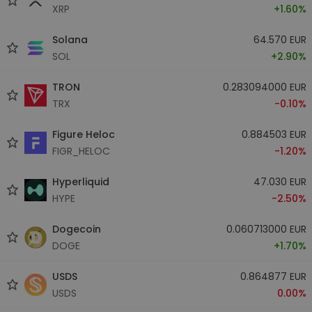
XRP
+1.60%
Solana
64.570 EUR
SOL
+2.90%
TRON
0.283094000 EUR
TRX
-0.10%
Figure Heloc
0.884503 EUR
FIGR_HELOC
-1.20%
Hyperliquid
47.030 EUR
HYPE
-2.50%
Dogecoin
0.060713000 EUR
DOGE
+1.70%
USDS
0.864877 EUR
USDS
0.00%