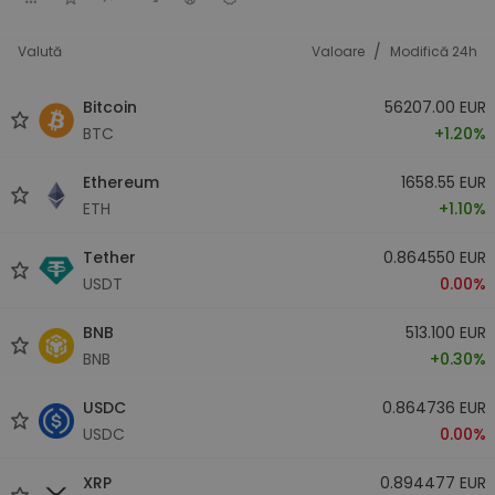
/
Valută
Valoare
Modifică 24h
Bitcoin
56207.00 EUR
BTC
+1.20%
Ethereum
1658.55 EUR
ETH
+1.10%
Tether
0.864550 EUR
USDT
0.00%
BNB
513.100 EUR
BNB
+0.30%
USDC
0.864736 EUR
USDC
0.00%
XRP
0.894477 EUR