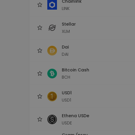
Chainlink
LINK
Stellar
XLM
Dai
DAI
Bitcoin Cash
BCH
USD1
USD1
Ethena USDe
USDE
Gram (prev.