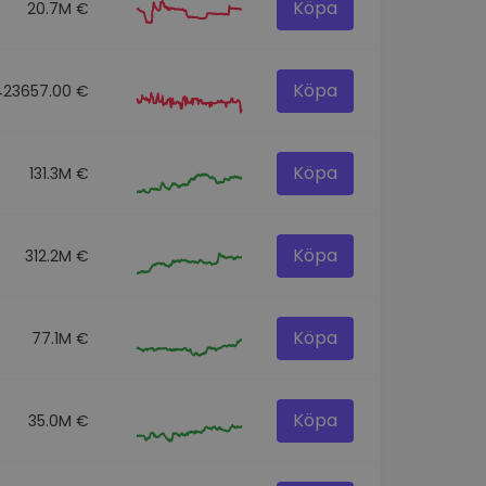
Köpa
20.7M €
Köpa
423657.00 €
Köpa
131.3M €
Köpa
312.2M €
Köpa
77.1M €
Köpa
35.0M €