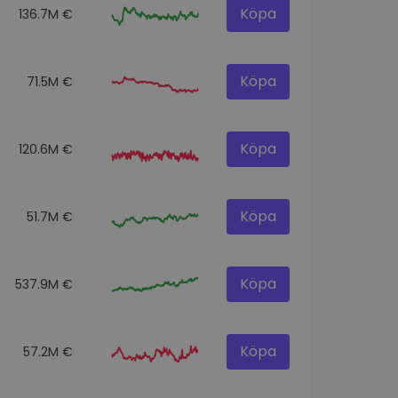
Köpa
136.7M €
Köpa
71.5M €
Köpa
120.6M €
Köpa
51.7M €
Köpa
537.9M €
Köpa
57.2M €