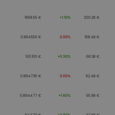
n
1658.55 €
+1.10%
200.2B €
0.864550 €
0.00%
158.4B €
513.100 €
+0.30%
68.3B €
0.864736 €
0.00%
62.4B €
0.894477 €
+1.60%
55.9B €
64.570 €
+2.90%
37.6B €