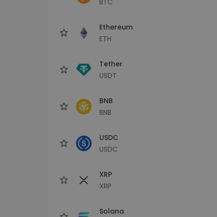
BTC
Investeringsutforskare
Hitta din kryptostrategi
Ethereum
ETH
Tether
USDT
BNB
BNB
USDC
USDC
XRP
XRP
Solana