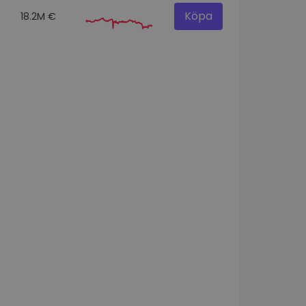
Köpa
18.2M €