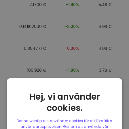
7.1700 €
+1.90%
5.4B €
0.141162000 €
+2.00%
4.9B €
0.864771 €
0.00%
4.0B €
186.920 €
+1.80%
3.7B €
0.864917 €
0.00%
3.5B €
Hej, vi använder
cookies.
0.864701 €
0.00%
3.4B €
Denna webbplats använder cookies för att förbättra
användarupplevelsen. Genom att använda vår