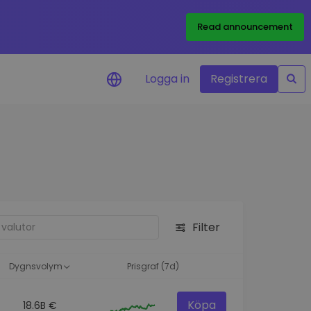
Read announcement
Logga in
Registrera
rm
eringar i realtid för dina
nt
 tillgångar
nvesteringsmöjligheter
Filter
analys
ikter för optimal
a
Dygnsvolym
Prisgraf (7d)
Köpa
18.6B €