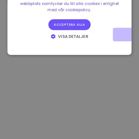
webbplats samtycker du till alla cookies i enlighet
1.170000 €
+2.60%
3.2B €
med vår cookiepolicy.
ACCEPTERA ALLA
VISA DETALJER
STRIKT NÖDVÄNDIGT
PRESTANDA
INRIKTNING
FUNKTIONER