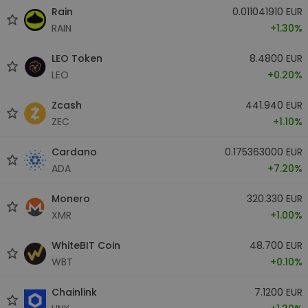
Rain
0.011041910 EUR
RAIN
+1.30%
LEO Token
8.4800 EUR
LEO
+0.20%
Zcash
441.940 EUR
ZEC
+1.10%
Cardano
0.175363000 EUR
ADA
+7.20%
Monero
320.330 EUR
XMR
+1.00%
WhiteBIT Coin
48.700 EUR
WBT
+0.10%
Chainlink
7.1200 EUR