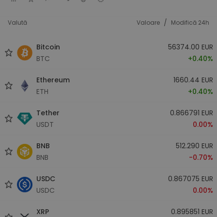
/
Valută
Valoare
Modifică 24h
Bitcoin
56374.00 EUR
BTC
+0.40%
Ethereum
1660.44 EUR
ETH
+0.40%
Tether
0.866791 EUR
USDT
0.00%
BNB
512.290 EUR
BNB
-0.70%
USDC
0.867075 EUR
USDC
0.00%
XRP
0.895851 EUR