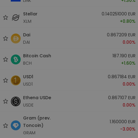
LINK
+1.30%
Stellar
0.140251000 EUR
XLM
+0.80%
Dai
0.867209 EUR
DAI
0.00%
Bitcoin Cash
187.190 EUR
BCH
+1.60%
USD1
0.867184 EUR
USD1
0.00%
Ethena USDe
0.867107 EUR
USDE
0.00%
Gram (prev.
1.160000 EUR
Toncoin)
-3.00%
GRAM