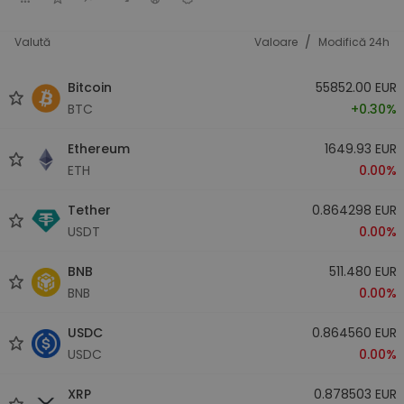
/
Valută
Valoare
Modifică 24h
Bitcoin
55852.00 EUR
BTC
+0.30%
Ethereum
1649.93 EUR
ETH
0.00%
Tether
0.864298 EUR
USDT
0.00%
BNB
511.480 EUR
BNB
0.00%
USDC
0.864560 EUR
USDC
0.00%
XRP
0.878503 EUR