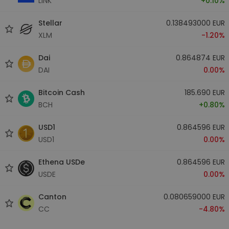
LINK
+0.10%
Stellar
0.138493000 EUR
XLM
-1.20%
Dai
0.864874 EUR
DAI
0.00%
Bitcoin Cash
185.690 EUR
BCH
+0.80%
USD1
0.864596 EUR
USD1
0.00%
Ethena USDe
0.864596 EUR
USDE
0.00%
Canton
0.080659000 EUR
CC
-4.80%