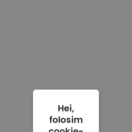
Hei,
folosim
cookie-