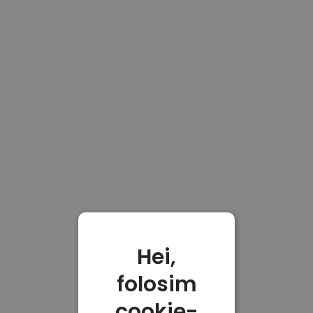
Hei,
folosim
cookie-