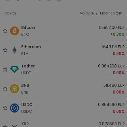
/
Valută
Valoare
Modifică 24h
Bitcoin
55852.00 EUR
BTC
+0.30%
Ethereum
1649.93 EUR
ETH
0.00%
Tether
0.864298 EUR
USDT
0.00%
BNB
511.480 EUR
BNB
0.00%
USDC
0.864560 EUR
USDC
0.00%
XRP
0.878503 EUR