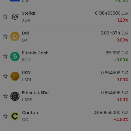
LINK
+0.10%
Stellar
0.138493000 EUR
XLM
-1.20%
Dai
0.864874 EUR
DAI
0.00%
Bitcoin Cash
185.690 EUR
BCH
+0.80%
USD1
0.864596 EUR
USD1
0.00%
Ethena USDe
0.864596 EUR
USDE
0.00%
Canton
0.080659000 EUR
CC
-4.80%