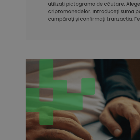
utilizați pictograma de căutare. Alegeți
criptomonedelor. Introduceți suma pe 
cumpărați și confirmați tranzacția. Feli