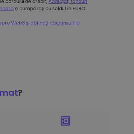
e cardului de credit,
Adăugați fonduri
ancară
și cumpărați cu soldul în EURO.
espre Web3 și obțineți răspunsuri la
omat
?