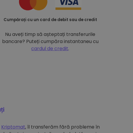
Cumpărați cu un card de debit sau de credit
Nu aveți timp să așteptați transferurile
bancare? Puteți cumpăra instantaneu cu
cardul de credit
.
ți
e
Kriptomat
, îl transferăm fără probleme în