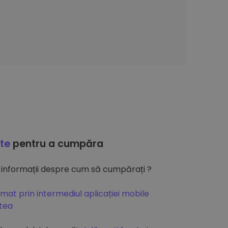
ate
pentru a cumpăra
 informații despre cum să cumpărați ?
mat prin intermediul aplicației mobile
atea