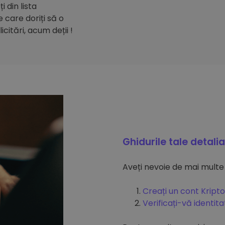
 din lista
care doriți să o
citări, acum deții !
Ghidurile tale detali
Aveți nevoie de mai multe
Creați un cont Kripto
Verificați-vă identit