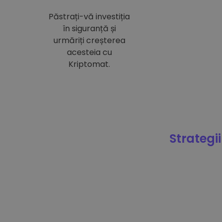
Păstrați-vă investiția
în siguranță și
urmăriți creșterea
acesteia cu
Kriptomat.
Strategii