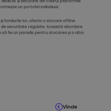
edicat și securizat din cadrul platformei
 primește un portofel individual.
 și fondurile lor, oferim o stocare offline
i de securitate regulate. Această abordare
să fie un paradis pentru stocarea și a altor
Vinde