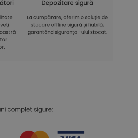
ători
Depozitare sigură
itate
La cumpărare, oferim o soluție de
veți
stocare offline sigură și fiabilă,
noastră
garantând siguranța -ului stocat.
itor
or.
uni complet sigure: