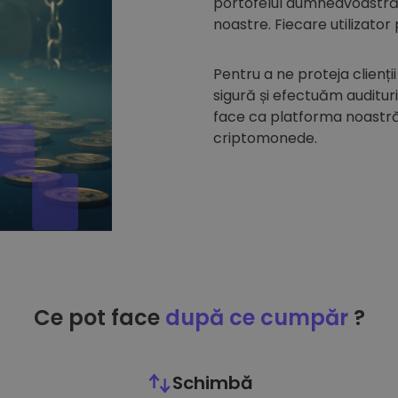
portofelul dumneavoastră d
noastre. Fiecare utilizator
Pentru a ne proteja clienții
sigură și efectuăm auditur
face ca platforma noastră 
criptomonede.
Ce pot face
după ce cumpăr
?
Schimbă