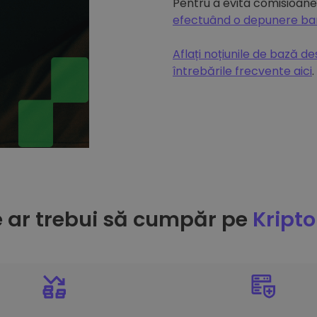
Pentru a evita comisioanel
efectuând o depunere b
Aflați noțiunile de bază d
întrebările frecvente aici
.
e ar trebui să cumpăr pe
Kript