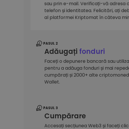
sau prin e-mail. Verificați-vă adresa
Explorator de investiții
telefon și identitatea. Felicitări, ați d
Găsește-ți strategia cripto
al platformei Kriptomat în câteva mi
PASUL 2
Adăugați
fonduri
Faceți o depunere bancară sau utilizaț
pentru a adăuga fonduri și mai reped
cumpărați și 2000+ alte criptomone
Wallet.
PASUL 3
Cumpărare
Accesați secțiunea Web3 și faceți cli