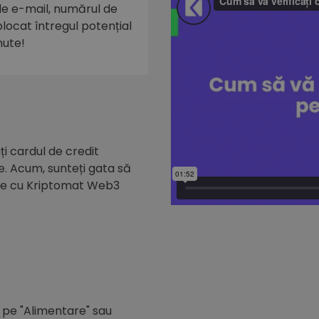
 de e-mail, numărul de
eblocat întregul potențial
nute!
i cardul de credit
e. Acum, sunteți gata să
de cu Kriptomat Web3
c pe "Alimentare" sau