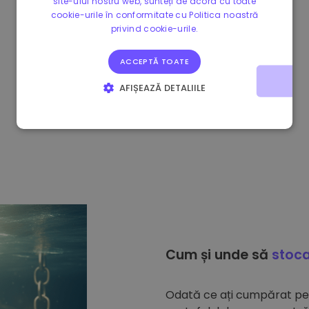
site-ului nostru web, sunteți de acord cu toate
cookie-urile în conformitate cu Politica noastră
privind cookie-urile.
ACCEPTĂ TOATE
AFIȘEAZĂ DETALIILE
STRICT NECESARE
DE PERFORMANȚĂ
DE TARGETARE
DE FUNCŢIONALITATE
Cum și unde să
stoca
Odată ce ați cumpărat p