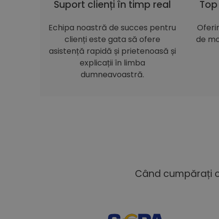
Suport clienți în timp real
Top
Echipa noastră de succes pentru
Oferi
clienți este gata să ofere
de mo
asistență rapidă și prietenoasă și
explicații în limba
dumneavoastră.
Când cumpărați cu 