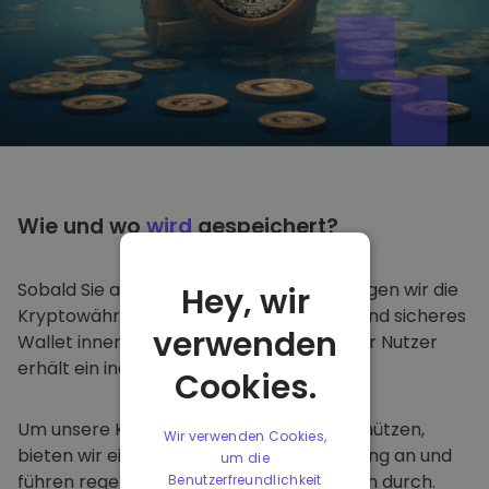
Wie und wo
wird
gespeichert?
Sobald Sie auf
Kriptomat
kaufen, übertragen wir die
Hey, wir
Kryptowährung nahtlos in Ihr spezielles und sicheres
verwenden
Wallet innerhalb unserer Plattform. Jeder Nutzer
erhält ein individuelles Wallet.
Cookies.
Um unsere Kunden und ihre Gelder zu schützen,
Wir verwenden Cookies,
bieten wir eine sichere Offline-Speicherung an und
um die
führen regelmäßige Sicherheitsprüfungen durch.
Benutzerfreundlichkeit