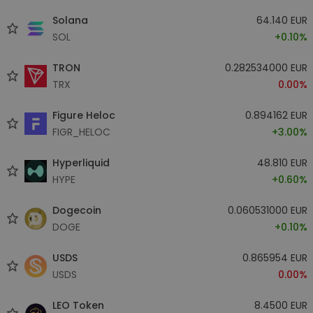
Solana
64.140 EUR
SOL
+0.10%
TRON
0.282534000 EUR
TRX
0.00%
Figure Heloc
0.894162 EUR
FIGR_HELOC
+3.00%
Hyperliquid
48.810 EUR
HYPE
+0.60%
Dogecoin
0.060531000 EUR
DOGE
+0.10%
USDS
0.865954 EUR
USDS
0.00%
LEO Token
8.4500 EUR