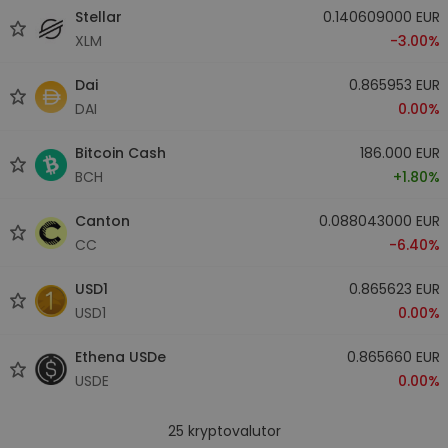
Stellar
0.140609000 EUR
XLM
-3.00%
Dai
0.865953 EUR
DAI
0.00%
Bitcoin Cash
186.000 EUR
BCH
+1.80%
Canton
0.088043000 EUR
CC
-6.40%
USD1
0.865623 EUR
USD1
0.00%
Ethena USDe
0.865660 EUR
USDE
0.00%
25
kryptovalutor