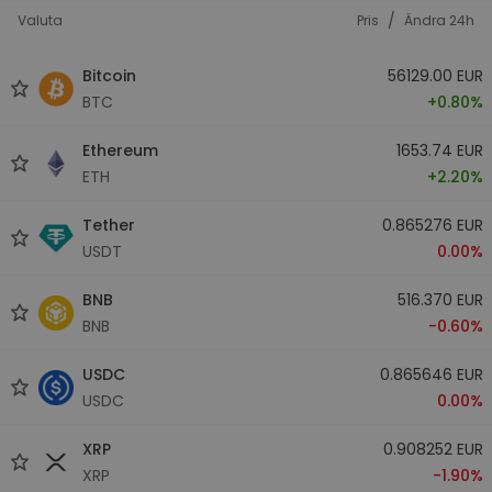
/
Valuta
Pris
Ändra 24h
Bitcoin
56129.00 EUR
BTC
+0.80%
Ethereum
1653.74 EUR
ETH
+2.20%
Tether
0.865276 EUR
USDT
0.00%
BNB
516.370 EUR
BNB
-0.60%
USDC
0.865646 EUR
USDC
0.00%
XRP
0.908252 EUR
XRP
-1.90%