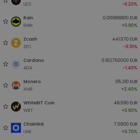
LEO
-0.20%
Rain
0.010888810 EUR
RAIN
+0.90%
Zcash
441.570 EUR
ZEC
-0.10%
Cardano
0.162760000 EUR
ADA
-1.40%
Monero
315.310 EUR
XMR
+2.40%
WhiteBIT Coin
48.590 EUR
WBT
+0.90%
Chainlink
7.0900 EUR
LINK
+0.70%