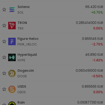
Solana
66.420 EUR
SOL
+0.70%
TRON
0.285414000 EUR
TRX
0.00%
Figure Heloc
0.866146 EUR
FIGR_HELOC
-2.70%
Hyperliquid
46.890 EUR
HYPE
-1.40%
Dogecoin
0.060491000 EUR
DOGE
-0.50%
USDS
0.865565 EUR
USDS
0.00%
Rain
0.010877310 EUR