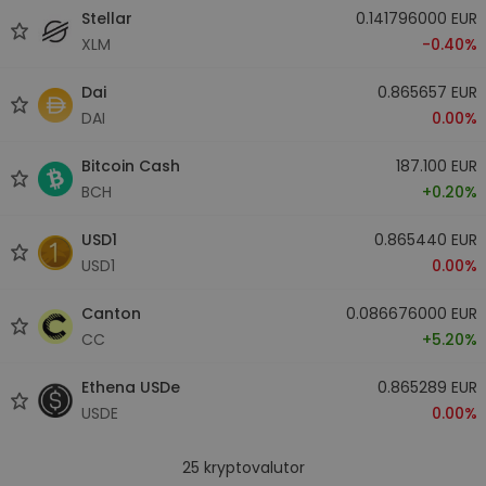
Stellar
0.141796000 EUR
XLM
-0.40%
Dai
0.865657 EUR
DAI
0.00%
Bitcoin Cash
187.100 EUR
BCH
+0.20%
USD1
0.865440 EUR
USD1
0.00%
Canton
0.086676000 EUR
CC
+5.20%
Ethena USDe
0.865289 EUR
USDE
0.00%
25
kryptovalutor