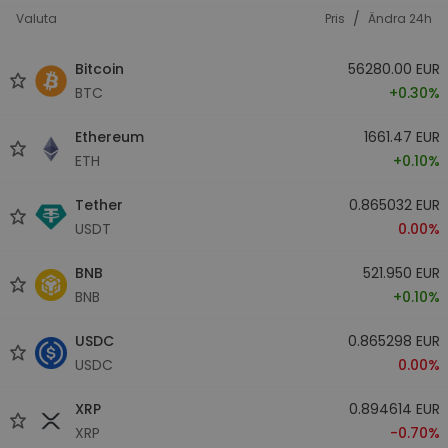
/
Valuta
Pris
Ändra 24h
Bitcoin
56280.00 EUR
BTC
+0.30%
Ethereum
1661.47 EUR
ETH
+0.10%
Tether
0.865032 EUR
USDT
0.00%
BNB
521.950 EUR
BNB
+0.10%
USDC
0.865298 EUR
USDC
0.00%
XRP
0.894614 EUR
XRP
-0.70%