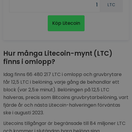
LTC
Köp Litecoin
Hur många Litecoin-mynt (LTC)
finns i omlopp?
Idag finns 66 480 217 LTC i omlopp och gruvbrytare
får 12,5 LTC i belöning, varje gång de behandlar ett
block (var 2,5:e minut). Belöningen på 12,5 LTC
halveras, precis som Bitcoins gruvbrytarbelöning, vart
fjärde år och nästa Litecoin-halveringen förväntas
ske i augusti 2023.
Litecoins tillgångar är begränsade till 84 miljoner LTC
och kommer i slutändan bara belöna sina