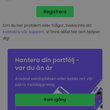
Registrera
Om du har problem eller frågor, tveka inte att
kontakta vår support
. Vi finns alltid här och hjälper
dig!
Hantera din portfölj -
var du än är
Använd webbplatsen eller ladda ner vår
säkra mobilapp idag.
Kom igång