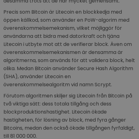
desamma trots att de har mycket gemensamt.
Precis som Bitcoin är Litecoin en blockkedja med
öppen källkod, som använder en PoW-algorim med
överenskommelsemekanism, vilket möjliggör för
användarna att bidra med datorkraft och tjäna
Litecoin i utbyte mot att de verifierar block. Även om
överenskommelsemekanismen är densamma är
algoritmerna, som används för att validera block, helt
olika. Medan Bitcoin använder Secure Hash Algorithm
(SHA), använder Litecoin en
överenskommelsealgoritm vid namn Scrypt.
Förutom algoritmen skiljer sig Litecoin från Bitcoin på
två viktiga sätt: dess totala tillgång och dess
blockproduktionshastighet. Litecoin ökade
hastigheten, för lösning av block, med fyra gånger
Bitcoins, medan den också ökade tillgången fyrfaldigt,
till 81 000 000.