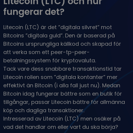
Litecoin (LTC) och hur
...skulle det idag vara värt
Intelligenta portföljer
fungerar det?
Smart sätt att investera i krypto
Kriptomat Plånbok
Litecoin (LTC) är det ”digitala silvret” mot
En säker och enkel kryptoplånbok
Bitcoins ”digitala guld”. Den är baserad på
Investeringsutforskaren
Bitcoins ursprungliga källkod och skapad för
Hitta din kryptostrategi
att verka som ett peer-tp-peer-
KriptoEarn
betalningssystem för kryptovaluta.
Få belöningar på din krypto
Tack vare dess snabbare transaktionstid tar
Valv
Litecoin rollen som ”digitala kontanter” mer
Spara krypto inför din framtid
effektivt än Bitcoin (i alla fall just nu). Medan
Bitcoin idag fungerar bättre som en butik för
Återkommande köp
Regelbundet schemalagda investeringar (DCA)
tillgångar, passar Litecoin bättre för allmänna
köp och dagliga transaktioner.
Prisalarm
Prisuppdateringar i realtid för dina favoritmynt
Intresserad av Litecoin (LTC) men osäker på
vad det handlar om eller vart du ska börja?
Utforska tillgångar