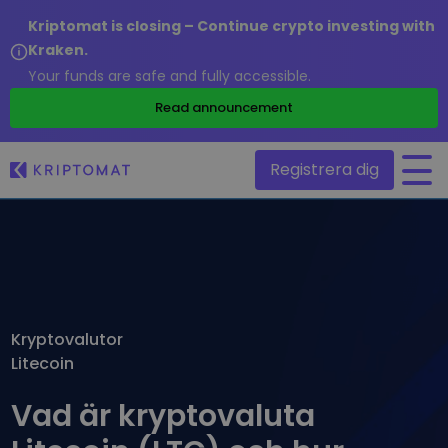
Kriptomat is closing – Continue crypto investing with
Kraken.
Your funds are safe and fully accessible.
/
Read announcement
Registrera dig
Alla priser
Över 300+ kryptovalutor
Toppvinnare & -förlorare
Hitta investeringsmöjligheter
Kryptovalutor
Köp och sälj krypto
Litecoin
Köp över 300 kryptovalutor
Nyligen tillagda
Nyligen tillagda mynt hos Kriptomat
Utbyte av krypto
Vad är kryptovaluta
Över 1 000 olika paralternativ
Om jag köpte för 100€…