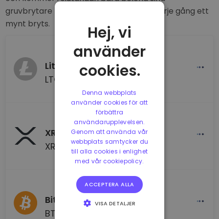
gruvbrytare med transaktionsavgifter varje gång ett
mynt bryts.
Hej, vi
använder
Litecoin
cookies.
LTC
Denna webbplats
använder cookies för att
förbättra
användarupplevelsen.
XRP
Genom att använda vår
webbplats samtycker du
XRP
till alla cookies i enlighet
med vår cookiepolicy.
ACCEPTERA ALLA
Bitcoin
VISA DETALJER
BTC
STRIKT