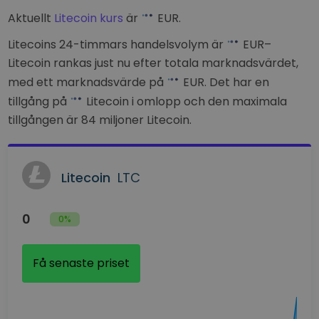
Aktuellt
Litecoin kurs
är
EUR
.
Litecoins 24-timmars handelsvolym är
EUR
–
Litecoin rankas just nu
efter totala marknadsvärdet,
med ett marknadsvärde på
EUR
. Det har en
tillgång på
Litecoin i omlopp och den maximala
tillgången är 84 miljoner Litecoin.
Litecoin
LTC
0
0%
Få senaste priset