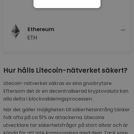
NÖDVÄNDIGT
PRESTANDA
INRIKTNING
Ethereum
ETH
FUNKTIONER
Hur hålls Litecoin-nätverket säkert?
Litecoin-nätverket säkras av sina gruvbrytare.
Eftersom det är en decentraliserad kryptovaluta kan
alla delta i blockvalideringsprocessen.
När det gäller möjligheten till säkerhetsintrång tänker
folk ofta på ca 51% av attackerna. Litecoins
utvecklare tar säkerhetsfrågor på stort allvar och är
kända för att inte kompromissa med dem. Tack vare