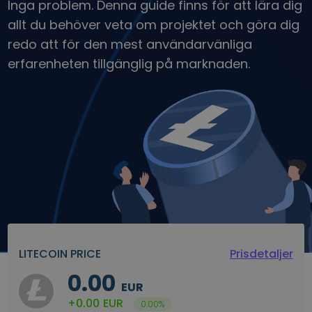
Inga problem. Denna guide finns för att lära dig
Upptäck investeringsmöjligheter
allt du behöver veta om projektet och göra dig
Portföljanalys
redo att för den mest användarvänliga
Smarta insikter för optimal prestanda
erfarenheten tillgänglig på marknaden.
LITECOIN PRICE
Prisdetaljer
0.00
EUR
+0.00
EUR
0.00%