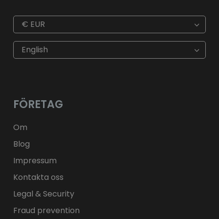
€
EUR
€
EUR
kr
SEK
English
$
USD
fr.
CHF
лв.
BGN
kr
NOK
Kč
CZK
L
RON
FÖRETAG
ft
HUF
kr.
DKK
zł
PLN
Om
Blog
Impressum
Kontakta oss
Legal & Security
Fraud prevention