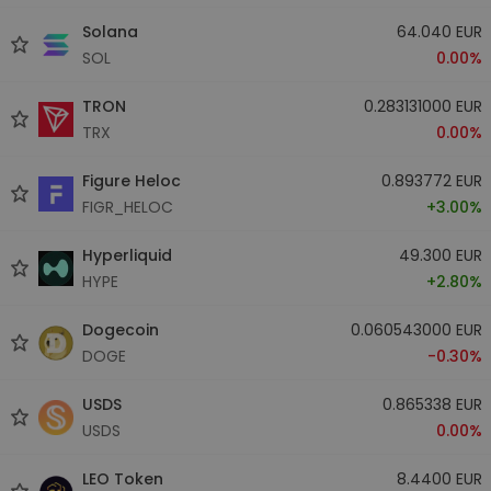
Solana
64.040 EUR
SOL
0.00%
TRON
0.283131000 EUR
TRX
0.00%
Figure Heloc
0.893772 EUR
FIGR_HELOC
+3.00%
Hyperliquid
49.300 EUR
HYPE
+2.80%
Dogecoin
0.060543000 EUR
DOGE
-0.30%
USDS
0.865338 EUR
USDS
0.00%
LEO Token
8.4400 EUR