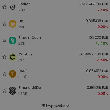
Stellar
0.142647000 EUR
XLM
-2.40%
Dai
0.865338 EUR
DAI
0.00%
Bitcoin Cash
185.320 EUR
BCH
+0.40%
Canton
0.089991000 EUR
CC
-4.40%
USD1
0.864912 EUR
USD1
0.00%
Ethena USDe
0.865215 EUR
USDE
0.00%
25
kryptovalutor