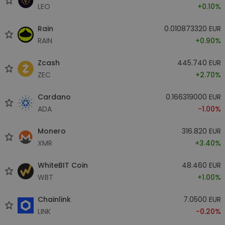
LEO
+0.10%
Rain
0.010873320 EUR
RAIN
+0.90%
Zcash
445.740 EUR
ZEC
+2.70%
Cardano
0.166319000 EUR
ADA
-1.00%
Monero
316.820 EUR
XMR
+3.40%
WhiteBIT Coin
48.460 EUR
WBT
+1.00%
Chainlink
7.0500 EUR
LINK
-0.20%