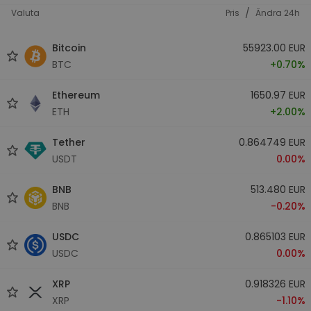
/
Valuta
Pris
Ändra 24h
Bitcoin
55923.00 EUR
BTC
+0.70%
Ethereum
1650.97 EUR
ETH
+2.00%
Tether
0.864749 EUR
USDT
0.00%
BNB
513.480 EUR
BNB
-0.20%
USDC
0.865103 EUR
USDC
0.00%
XRP
0.918326 EUR
XRP
-1.10%