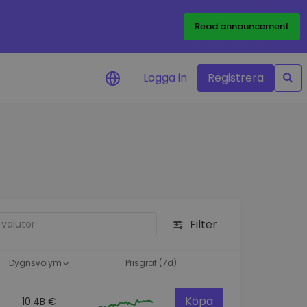
Read announcement
Logga in
Registrera
rm
eringar i realtid för dina
nt
 tillgångar
nvesteringsmöjligheter
Filter
analys
ikter för optimal
a
Dygnsvolym
Prisgraf (7d)
Köpa
10.4B €