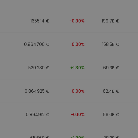
n
1655.14 €
-0.30%
199.7B €
0.864700 €
0.00%
158.5B €
520.230 €
+1.30%
69.3B €
0.864925 €
0.00%
62.4B €
0.894912 €
-0.10%
56.0B €
65.660 €
+1.30%
38.2B €