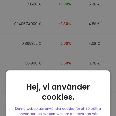
7.1500 €
+0.30%
5.4B €
0.140674000 €
-0.30%
4.8B €
0.865352 €
0.00%
4.0B €
185.900 €
-0.60%
3.7B €
0.864784 €
0.00%
3.5B €
Hej, vi använder
cookies.
0.865056 €
0.00%
3.4B €
Denna webbplats använder cookies för att förbättra
användarupplevelsen. Genom att använda vår