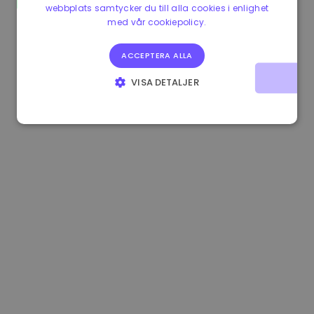
webbplats samtycker du till alla cookies i enlighet
0.083269000 €
+4.90%
3.3B €
med vår cookiepolicy.
ACCEPTERA ALLA
VISA DETALJER
STRIKT NÖDVÄNDIGT
PRESTANDA
INRIKTNING
FUNKTIONER