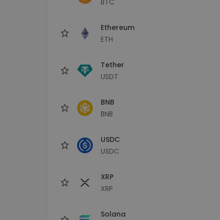
BTC
Investeringsutforskare
Hitta din kryptostrategi
Ethereum
ETH
Tether
USDT
BNB
BNB
USDC
USDC
XRP
XRP
Solana