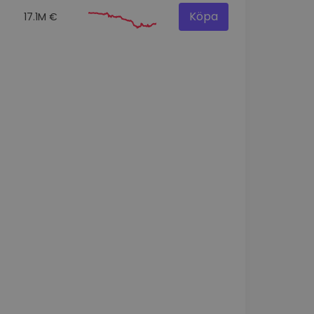
Köpa
17.1M €