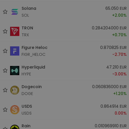
Solana
65.050 EUR
SOL
+2.00%
TRON
0.284204000 EUR
TRX
+0.70%
Figure Heloc
0.870825 EUR
FIGR_HELOC
-2.70%
Hyperliquid
47.210 EUR
HYPE
-3.00%
Dogecoin
0.060836000 EUR
DOGE
+1.20%
USDS
0.864914 EUR
USDS
0.00%
Rain
0.010969910 EUR