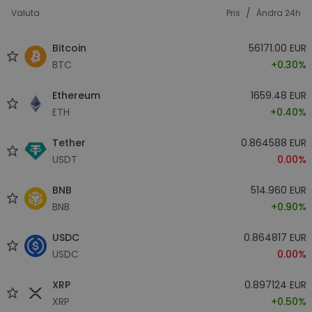
/
Valuta
Pris
Ändra 24h
Bitcoin
56171.00 EUR
BTC
+0.30%
Ethereum
1659.48 EUR
ETH
+0.40%
Tether
0.864588 EUR
USDT
0.00%
BNB
514.960 EUR
BNB
+0.90%
USDC
0.864817 EUR
USDC
0.00%
XRP
0.897124 EUR
XRP
+0.50%