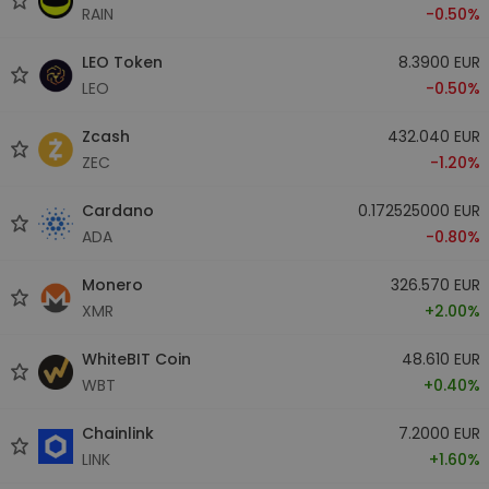
RAIN
-0.50%
LEO Token
8.3900 EUR
LEO
-0.50%
Zcash
432.040 EUR
ZEC
-1.20%
Cardano
0.172525000 EUR
ADA
-0.80%
Monero
326.570 EUR
XMR
+2.00%
WhiteBIT Coin
48.610 EUR
WBT
+0.40%
Chainlink
7.2000 EUR
LINK
+1.60%