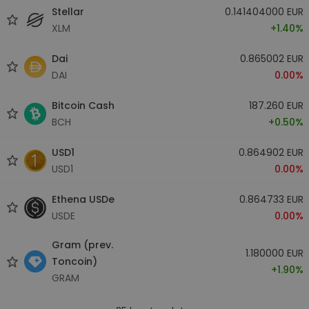
Stellar
0.141404000 EUR
XLM
+1.40%
Dai
0.865002 EUR
DAI
0.00%
Bitcoin Cash
187.260 EUR
BCH
+0.50%
USD1
0.864902 EUR
USD1
0.00%
Ethena USDe
0.864733 EUR
USDE
0.00%
Gram (prev.
1.180000 EUR
Toncoin)
+1.90%
GRAM