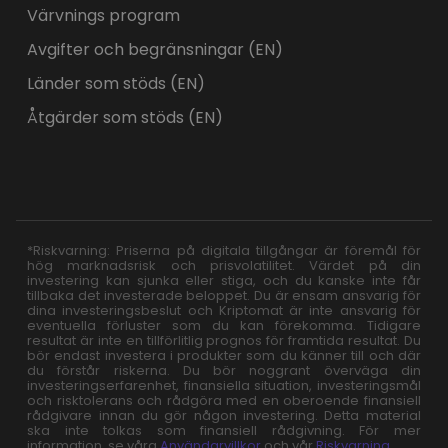
Värvnings program
Avgifter och begränsningar (EN)
Länder som stöds (EN)
Åtgärder som stöds (EN)
*Riskvarning: Priserna på digitala tillgångar är föremål för
hög marknadsrisk och prisvolatilitet. Värdet på din
investering kan sjunka eller stiga, och du kanske inte får
tillbaka det investerade beloppet. Du är ensam ansvarig för
dina investeringsbeslut och Kriptomat är inte ansvarig för
eventuella förluster som du kan förekomma. Tidigare
resultat är inte en tillförlitlig prognos för framtida resultat. Du
bör endast investera i produkter som du känner till och där
du förstår riskerna. Du bör noggrant överväga din
investeringserfarenhet, finansiella situation, investeringsmål
och risktolerans och rådgöra med en oberoende finansiell
rådgivare innan du gör någon investering. Detta material
ska inte tolkas som finansiell rådgivning. För mer
information, se våra
Användarvillkor
och vår
Riskvarning
.