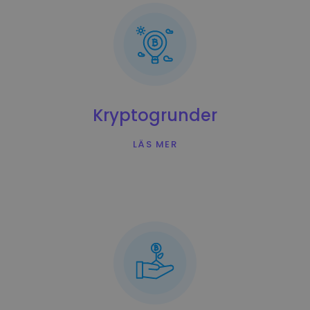
...skulle det idag vara värt
Intelligenta portföljer
Smart sätt att investera i krypto
Kriptomat Plånbok
En säker och enkel kryptoplånbok
Investeringsutforskaren
Hitta din kryptostrategi
Kryptogrunder
KriptoEarn
LÄS MER
Få belöningar på din krypto
Valv
Spara krypto inför din framtid
Återkommande köp
Regelbundet schemalagda investeringar (DCA)
Prisalarm
Prisuppdateringar i realtid för dina favoritmynt
Utforska tillgångar