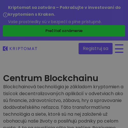
Kriptomat sa zatvára – Pokračujte v investovaní do
kryptomien s Kraken.
Vaše prostriedky sú v bezpečí a plne prístupné.
/
Prečítať oznámenie
Registruj sa
Všetky ceny
Centrum Blockchainu
Viac ako 300+ kryptomien
Blockchainová technológia je základom kryptomien a
Top Rastúce a Klesajúce
tisícok decentralizovaných aplikácií v odvetviach ako
Nájdite investičné príležitosti
Nákup a predaj kryptomien
sú financie, zdravotníctvo, zábava, hry a spravovanie
Nakúpte viac ako 300 kryptomien
dodávateľského reťazca. Táto transformatívna
Posledné pridané
Novo pridané tokeny do Kriptomatu
technológia a siete, ktoré sú na nej založené už
Zmena kryptomien
obohacujú naše životy a posilňujú podniky po celom
Viac ako 1 000 párovov
Čo ak by som kúpil za 100€…
svete. A to sa revolúcia ešte len začína. Pozývame