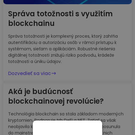
Správa totožnosti s využitím
blockchainu
Správa totožnosti je komplexný proces, ktorý zahŕňa
autentifikáciu a autorizáciu osôb v rámci prístupu k
systémom, sieťam a aplikáciám. Robustné riešenia
digitálnej totožnosti znižujú riziko podvodu, krádeže
totožnosti a úniku údajov.
Dozvedieť sa viac
Aká je budúcnosť
blockchainovej revolúcie?
Technológia blockchain sa stala základom moderných
kryptomien. Podporuje trh DeFi a NFT. Zatiaľ sa však
neobjavila killer appka, ktorá by blockchainy posunula
do mainstreamového povedomia a urobila z nich