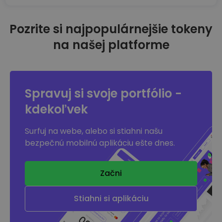
Pozrite si najpopulárnejšie tokeny
na našej platforme
Spravuj si svoje portfólio -
kdekoľvek
Surfuj na webe, alebo si stiahni našu
bezpečnú mobilnú aplikáciu ešte dnes.
Začni
Stiahni si aplikáciu