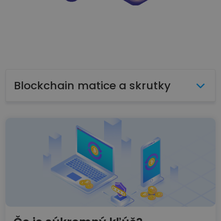
Objavte investičné príležitosti
Analýza portfólia
Inteligentné poznatky pre optimálny výkon
Blockchain matice a skrutky
Reálne blockchainy
Využitie blockchainov v praxi