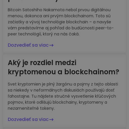
Bitcoin Satoshiho Nakamota nebol prvou digitálnou
menou, dokonca ani prvým blockchainom. Toto sú
začiatky a vývoj technológie blockchain – a navyše
vám predstavíme aj pohľad do budúcnosti peer-to-
peer technológií, ktorý na nás čaká.
Dozvedieť sa viac
Aký je rozdiel medzi
kryptomenou a blockchainom?
Svet kryptomien je plný žargónu a pojmy z tejto oblasti
sa niekedy v neformálnych diskusiách používajú dosť
ľahostajne. Tu nájdete stručné vysvetlenie kľúčových
pojmov, ktoré odlišujú blockchainy, kryptomeny a
nezameniteľné tokeny.
Dozvedieť sa viac