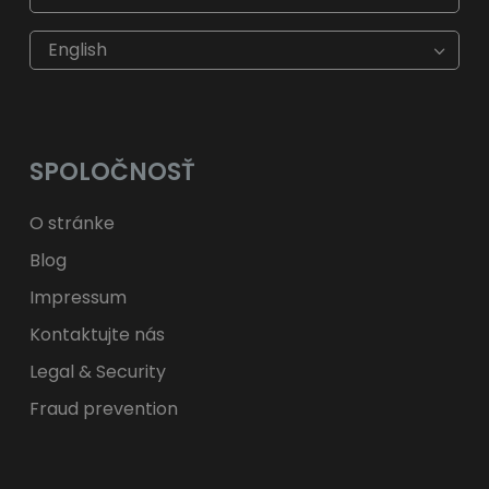
€
EUR
kr
SEK
English
$
USD
fr.
CHF
лв.
BGN
kr
NOK
Kč
CZK
L
RON
SPOLOČNOSŤ
ft
HUF
kr.
DKK
zł
PLN
O stránke
Blog
Impressum
Kontaktujte nás
Legal & Security
Fraud prevention