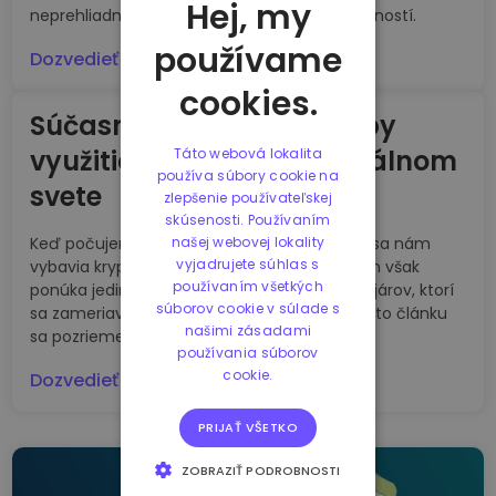
Hej, my
neprehliadnuteľnú súčasť každodenných činností.
používame
Dozvedieť sa viac
cookies.
Súčasné najlepšie spôsoby
využitia blockchainu v reálnom
Táto webová lokalita
používa súbory cookie na
svete
zlepšenie používateľskej
skúsenosti. Používaním
našej webovej lokality
Keď počujeme slovo blockchain, prirodzene sa nám
vyjadrujete súhlas s
vybavia kryptomeny. Technológia blockchain však
používaním všetkých
ponúka jedinečný výkon a flexibilitu pre vývojárov, ktorí
súborov cookie v súlade s
sa zameriavajú na širokú škálu oblastí. V tomto článku
našimi zásadami
sa pozrieme na tie najsľubnejšie z nich.
používania súborov
cookie.
Dozvedieť sa viac
PRIJAŤ VŠETKO
ZOBRAZIŤ PODROBNOSTI