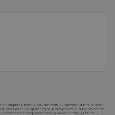
ť.
úť alebo stúpnuť a nemusí sa vám vrátiť investovaná suma. Za svoje
ulá výkonnosť nie je spoľahlivým ukazovateľom budúcej výkonnosti.
i dôkladne zvážiť svoje investičné skúsenosti, finančnú situáciu,