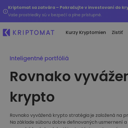
Kriptomat sa zatvára – Pokračujte v investovaní do k
Vaše prostriedky sú v bezpečí a plne prístupné.
Kurzy Kryptomien
Zistiť
Inteligentné portfóliá
Po
Všetky ceny
Nákup a predaj kryptom
Rovnako vyváže
No
Viac ako 300+ kryptomien
Nakúpte viac ako 300 krypto
Čo
Top Rastúce a Klesajúce
Zmena kryptomien
..
Nájdite investičné príležitosti
Viac ako 1 000 párovov
krypto
Inteligentné portfóliá
Inteligentný spôsob investo
kryptomien
Rovnako vyvážená krypto stratégia je založená na p
Kriptomat Peňaženka
Bezpečná a jednoduchá kry
Na základe súboru dobre definovaných usmernení a fle
peňaženka