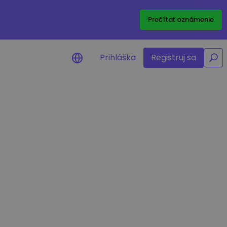
/
Prečítať oznámenie
Prihláška
Registruj sa
nia na cenu
ané ceny vašich
h tokenov v reálnom čase
ť aktíva
estičné príležitosti
portfólia
né poznatky pre optimálny