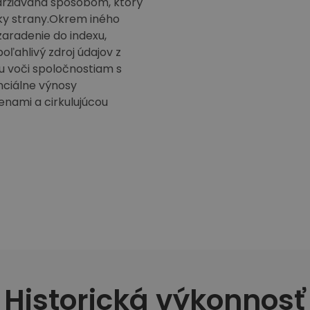
držiavaná spôsobom, ktorý
tky strany.Okrem iného
zaradenie do indexu,
oľahlivý zdroj údajov z
iu voči spoločnostiam s
enciálne výnosy
enami a cirkulujúcou
Historická výkonnosť