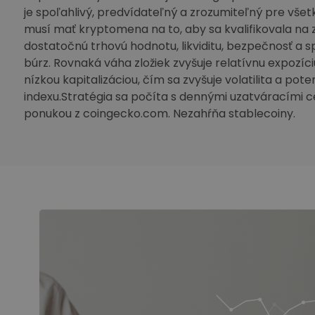
je spoľahlivý, predvídateľný a zrozumiteľný pre vše
musí mať kryptomena na to, aby sa kvalifikovala na 
dostatočnú trhovú hodnotu, likviditu, bezpečnosť a sp
búrz. Rovnaká váha zložiek zvyšuje relatívnu expozíc
nízkou kapitalizáciou, čím sa zvyšuje volatilita a pot
indexu.Stratégia sa počíta s dennými uzatváracími c
ponukou z coingecko.com. Nezahŕňa stablecoiny.