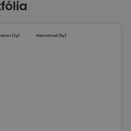
fólia
Return (3y)
Návratnosť (5y)