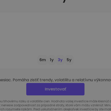
6m
1y
3y
5y
iac. Pomáha zistiť trendy, volatilitu a relatívnu výkonnos
Investovať
u trhovému riziku a volatilite cien. Hodnota vašej investície môže klesn
 nenesie zodpovednosť za prípadné straty, ktoré vám môžu vzniknúť. Min
rých rozumiete rizikám. Pred uskutočnením akejkoľvek investície by ste mal