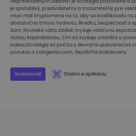
nepredvídaných udalostí je stratégia postavená a u
Investičný prieskumník
je spoľahlivý, predvídateľný a zrozumiteľný pre vše
Nájdi svoju krypto stratégiu
musí mať kryptomena na to, aby sa kvalifikovala na 
dostatočnú trhovú hodnotu, likviditu, bezpečnosť a sp
búrz. Rovnaká váha zložiek zvyšuje relatívnu expozíc
nízkou kapitalizáciou, čím sa zvyšuje volatilita a pot
indexu.Stratégia sa počíta s dennými uzatváracími c
ponukou z coingecko.com. Nezahŕňa stablecoiny.
Investovať
Stiahni si aplikáciu