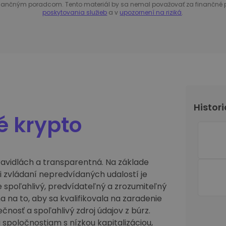
ým finančným poradcom. Tento materiál by sa nemal považovať za finančné 
poskytovania služieb
a v
upozornení na riziká
.
Histori
 krypto
ravidlách a transparentná. Na základe
i zvládaní nepredvídaných udalostí je
 spoľahlivý, predvídateľný a zrozumiteľný
na to, aby sa kvalifikovala na zaradenie
čnosť a spoľahlivý zdroj údajov z búrz.
 spoločnostiam s nízkou kapitalizáciou,