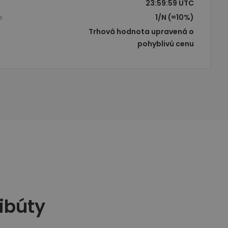
23:59:59 UTC
e
1/N (=10%)
Trhová hodnota upravená o
pohyblivú cenu
ibúty