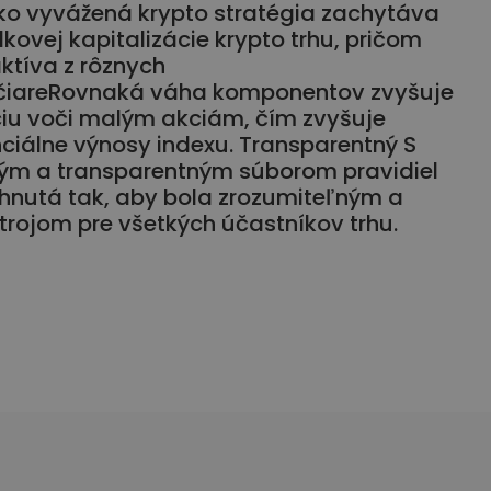
ko vyvážená krypto stratégia zachytáva
kovej kapitalizácie krypto trhu, pričom
ktíva z rôznych
čiareRovnaká váha komponentov zvyšuje
ciu voči malým akciám, čím zvyšuje
enciálne výnosy indexu. Transparentný S
ým a transparentným súborom pravidiel
rhnutá tak, aby bola zrozumiteľným a
rojom pre všetkých účastníkov trhu.