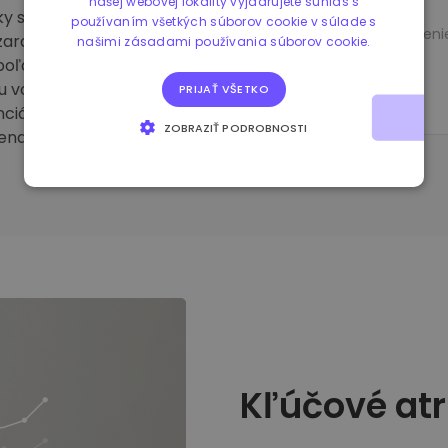
našej webovej lokality vyjadrujete súhlas s
tky strany.Okrem iného
používaním všetkých súborov cookie v súlade s
Hmotnostné obmedzeni
zaradenie do indexu,
našimi zásadami používania súborov cookie.
oľahlivý zdroj údajov z
Váženie
iu voči spoločnostiam s
PRIJAŤ VŠETKO
enciálne výnosy
ZOBRAZIŤ PODROBNOSTI
enami a cirkulujúcou
NEVYHNUTNE POTREBNÉ
VÝKONNOSŤ
CIELENIE
FUNKCIE
Kľúčové atr