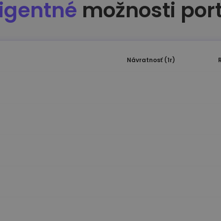
ligentné
možnosti port
Návratnosť (1r)