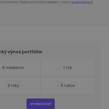
poradenstvo. Ďalšie informácie nájdete v našich
podmienkach
cký výnos portfólia:
6 mesiacov
1 rok
3 roky
5 rokov
Investovať