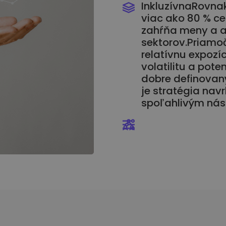
InkluzívnaRovna
viac ako 80 % cel
zahŕňa meny a a
sektorov.Priamo
relatívnu expozí
volatilitu a pot
dobre definovan
je stratégia nav
spoľahlivým nást