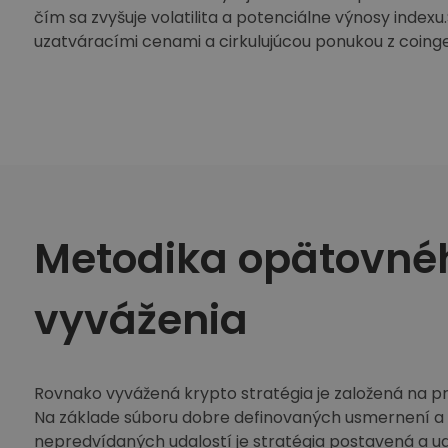
čím sa zvyšuje volatilita a potenciálne výnosy index
uzatváracími cenami a cirkulujúcou ponukou z coing
Metodika opätovné
vyváženia
Rovnako vyvážená krypto stratégia je založená na p
Na základe súboru dobre definovaných usmernení a fle
nepredvídaných udalostí je stratégia postavená a u