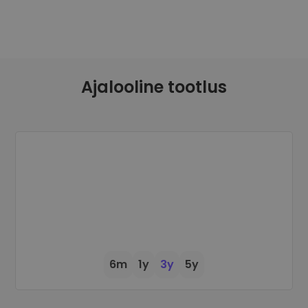
Avasta investeerimisvõimalusi
Portfellianalüüs
Nutikad ülevaated optimaalseks jõudluseks
Ajalooline tootlus
6m
1y
3y
5y