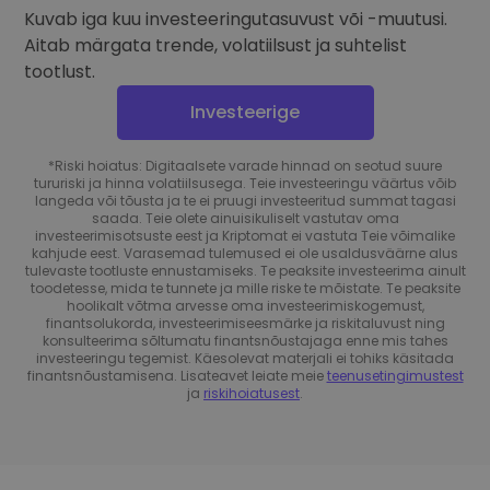
Kuvab iga kuu investeeringutasuvust või -muutusi.
Aitab märgata trende, volatiilsust ja suhtelist
tootlust.
Investeerige
*Riski hoiatus: Digitaalsete varade hinnad on seotud suure
tururiski ja hinna volatiilsusega. Teie investeeringu väärtus võib
langeda või tõusta ja te ei pruugi investeeritud summat tagasi
saada. Teie olete ainuisikuliselt vastutav oma
investeerimisotsuste eest ja Kriptomat ei vastuta Teie võimalike
kahjude eest. Varasemad tulemused ei ole usaldusväärne alus
tulevaste tootluste ennustamiseks. Te peaksite investeerima ainult
toodetesse, mida te tunnete ja mille riske te mõistate. Te peaksite
hoolikalt võtma arvesse oma investeerimiskogemust,
finantsolukorda, investeerimiseesmärke ja riskitaluvust ning
konsulteerima sõltumatu finantsnõustajaga enne mis tahes
investeeringu tegemist. Käesolevat materjali ei tohiks käsitada
finantsnõustamisena. Lisateavet leiate meie
teenusetingimustest
ja
riskihoiatusest
.