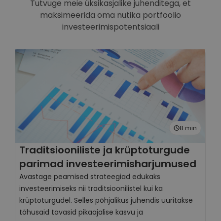
Tutvuge meie üksikasjalike juhenditega, et
maksimeerida oma nutika portfoolio
investeerimispotentsiaali
8 min
Traditsiooniliste ja krüptoturgude
D
parimad investeerimisharjumused
K
p
Avastage peamised strateegiad edukaks
investeerimiseks nii traditsioonilistel kui ka
A
krüptoturgudel. Selles põhjalikus juhendis uuritakse
K
tõhusaid tavasid pikaajalise kasvu ja
s