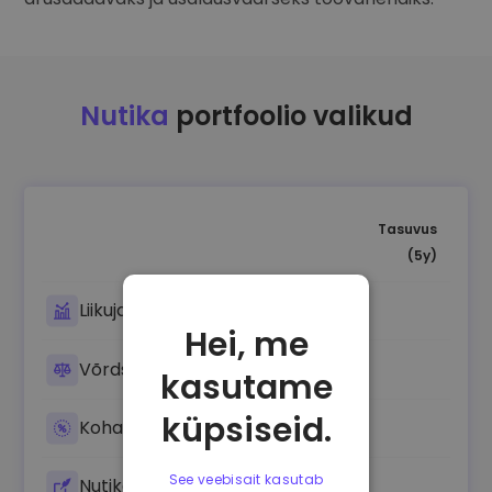
Nutika
portfoolio valikud
Tasuvus
(5y)
Liikujate salvestamine
Hei, me
Võrdselt tasakaalustatud krüpto
kasutame
küpsiseid.
Kohandatud riskiga
See veebisait kasutab
Nutikad lepingud