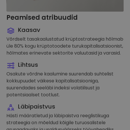
Peamised atribuudid
Kaasav
Võrdselt tasakaalustatud krüptostrateegia hõlmab
üle 80% kogu krüptotoodete turukapitalisatsioonist,
hõlmates erinevate sektorite valuutasid ja varasid.
Lihtsus
Osakute võrdne kaalumine suurendab suhtelist
kokkupuudet väikese kapitalisatsiooniga,
suurendades seeläbi indeksi volatiilsust ja
potentsiaalset tootlust.
Läbipaistvus
Hästi määratletud ja läbipaistva reeglistikuga
strateegia on mõeldud kõigile turuosalistele
arusaadavaks ja usaldusväärseks töövahendiks.