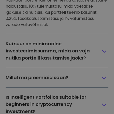
Nutikatel portfellidel on erinevad tasud: 1% aastane
haldustasu, 10% tulemustasu, mida võetakse
igakuiselt ainult siis, kui portfell teenib kasumit,
0.25% tasakaalustamistasu ja 1% väljumistasu
varade väljavõtmisel.
Kui suur on minimaalne
investeerimissumma, mida on vaja
nutika portfelli kasutamise jaoks?
Millal ma preemiaid saan?
Is Intelligent Portfolios suitable for
beginners in cryptocurrency
investment?