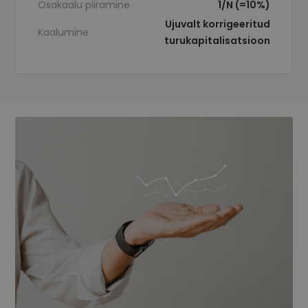
Osakaalu piiramine
1/N (=10%)
Ujuvalt korrigeeritud
Kaalumine
turukapitalisatsioon