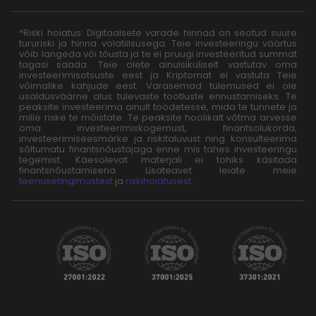
*Riski hoiatus: Digitaalsete varade hinnad on seotud suure
tururiski ja hinna volatiilsusega. Teie investeeringu väärtus
võib langeda või tõusta ja te ei pruugi investeeritud summat
tagasi saada. Teie olete ainuisikuliselt vastutav oma
investeerimisotsuste eest ja Kriptomat ei vastuta Teie
võimalike kahjude eest. Varasemad tulemused ei ole
usaldusväärne alus tulevaste tootluste ennustamiseks. Te
peaksite investeerima ainult toodetesse, mida te tunnete ja
mille riske te mõistate. Te peaksite hoolikalt võtma arvesse
oma investeerimiskogemust, finantsolukorda,
investeerimiseesmärke ja riskitaluvust ning konsulteerima
sõltumatu finantsnõustajaga enne mis tahes investeeringu
tegemist. Käesolevat materjali ei tohiks käsitada
finantsnõustamisena. Lisateavet leiate meie
teenusetingimustest
ja
riskihoiatusest
.