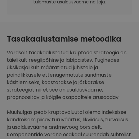
tulemuste usaldusväärne näitaja.
Tasakaalustamise metoodika
Võrdselt tasakaalustatud krüptode strateegia on
täielikult reeglipõhine ja läbipaistev. Tuginedes
üksikasjalikult määratletud juhistele ja
paindlikkusele ettenägematute sündmuste
käsitlemiseks, koostatakse ja jätkatakse
strateegiat nii, et see on usaldusväärne,
prognoositav ja kõigile osapooltele arusaadav.
Muuhulgas peab krüptovaluutal olema indeksisse
kandmiseks piisav turuväärtus, likviidsus, turvalisus
ja usaldusväärne andmevoog börsidelt.
Komponentide võrdne osakaal suurendab suhtelist