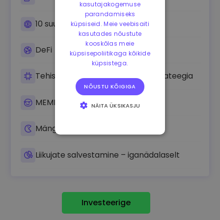
kasutajakogemuse
parandamiseks
10 suurimat krüptot
küpsiseid. Meie veebisaiti
kasutades nõustute
kooskõlas meie
DeFi
küpsisepoliitikaga kõikide
küpsistega.
Tehisintellekti ja suurandmete strateegia
NÕUSTU KÕIGIGA
MEME strateegia
NÄITA ÜKSIKASJU
HÄDAVAJALIKUD
Mängustrateegia
KÜPSISED
JÕUDLUSKÜPSISED
Liikujate salvestamine – iganädalaselt
REKLAAMKÜPSISED
FUNKTSIONAALSED
KÜPSISED
Investeerige