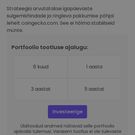
Strateegia arvutatakse igapäevaste
sulgemishindade ja ringleva pakkumise põhjal
lehelt coingecko.com. See ei hõlma stabiilseid
münte.
Portfoolio tootluse ajalugu:
6 kuud
1 aasta
3 aastat
5 aastat
Investeerige
Ülaltoodud andmed näitavad selle portfoolio
ajaloolisi tulemusi. Varasem tootlus ei ole tulevaste