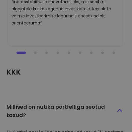
finantsstabiilsuse saavutamiseks, mis sobib nii
k
algajatele kui ka kogenud investoritele. Kas olete
l
valmis investeerimise labürindis enesekindlalt
K
orienteeruma?
s
KKK
Millised on nutika portfelliga seotud
tasud?