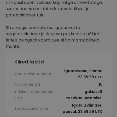
riskipositsiooni väikese kapitaliga ettevõtetega,
suurendades seeläbi indeksi volatiilsust ja
potentsiaalset tulu.
Strateegia arvutatakse igapäevaste
sulgemishindade ja ringleva pakkumise põhjal
lehelt coingecko.com. See ei hõlma stabiilseid
münte.
Kiired faktid
Igapäevane, hinnad
Arvutamise sagedus
23:59:59 UTC
Komponendid
10
Indeksi komponentide
Igakuiselt
valik
tasakaalustamisel
Iga kuu viimasel
Tasakaalustamine
päeval, 23:59:59 UTC