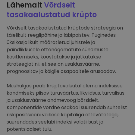
Lähemalt
Võrdselt
tasakaalustatud krüpto
Võrdselt tasakaalustatud krüptode strateegia on
täielikult reeglipõhine ja läbipaistev. Tuginedes
üksikasjalikult määratletud juhistele ja
paindlikkusele ettenägematute sündmuste
käsitlemiseks, koostatakse ja jätkatakse
strateegiat nii, et see on usaldusväärne,
prognoositav ja kõigile osapooltele arusaadav.
Muuhulgas peab krüptovaluutal olema indeksisse
kandmiseks piisav turuväärtus, likviidsus, turvalisus
ja usaldusväärne andmevoog börsidelt.
Komponentide võrdne osakaal suurendab suhtelist
riskipositsiooni väikese kapitaliga ettevõtetega,
suurendades seeläbi indeksi volatiilsust ja
potentsiaalset tulu.