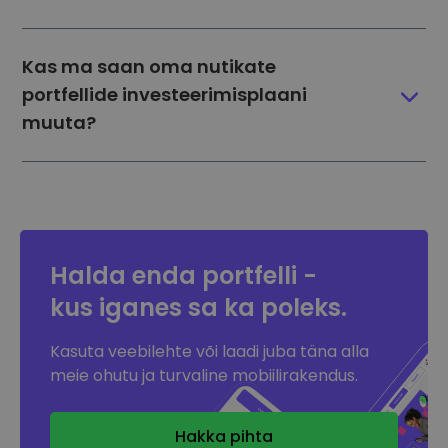
Kas ma saan oma nutikate
portfellide investeerimisplaani
muuta?
Halda enda portfelli -
kus iganes sa
ka poleks.
Kasuta veebilehte või laadi juba täna alla
meie ohutu ja turvaline mobiilirakendus.
Hakka pihta