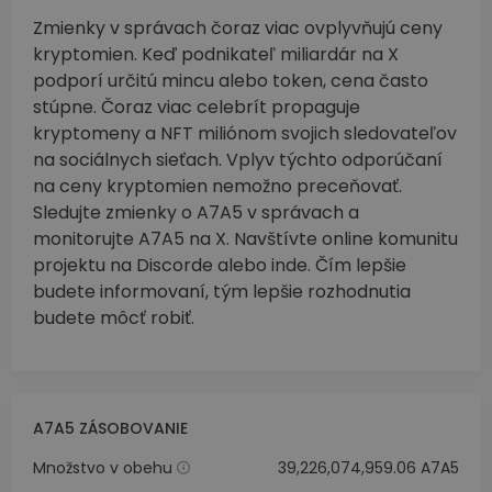
Zmienky v správach čoraz viac ovplyvňujú ceny
kryptomien. Keď podnikateľ miliardár na X
podporí určitú mincu alebo token, cena často
stúpne. Čoraz viac celebrít propaguje
kryptomeny a NFT miliónom svojich sledovateľov
na sociálnych sieťach. Vplyv týchto odporúčaní
na ceny kryptomien nemožno preceňovať.
Sledujte zmienky o A7A5 v správach a
monitorujte A7A5 na X. Navštívte online komunitu
projektu na Discorde alebo inde. Čím lepšie
budete informovaní, tým lepšie rozhodnutia
budete môcť robiť.
A7A5 ZÁSOBOVANIE
Množstvo v obehu
39,226,074,959.06 A7A5