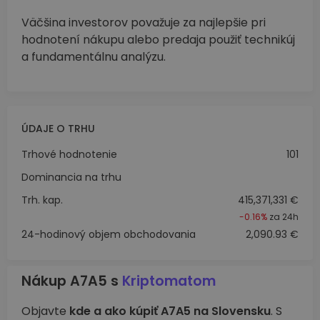
Väčšina investorov považuje za najlepšie pri
hodnotení nákupu alebo predaja použiť technikúj
a fundamentálnu analýzu.
ÚDAJE O TRHU
Trhové hodnotenie
101
Dominancia na trhu
Trh. kap.
415,371,331 €
-0.16%
za 24h
24-hodinový objem obchodovania
2,090.93 €
Nákup A7A5 s
Kriptomatom
Objavte
kde a ako kúpiť A7A5 na Slovensku
. S