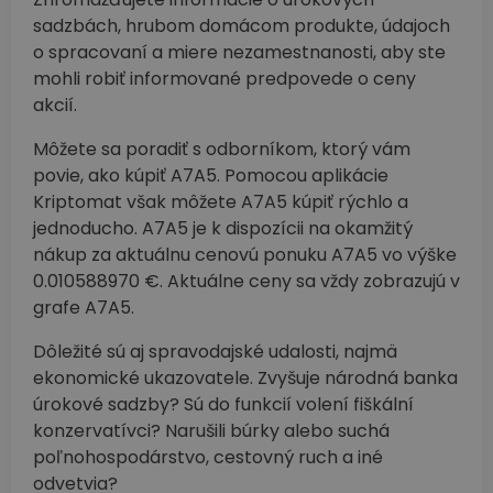
sadzbách, hrubom domácom produkte, údajoch
o spracovaní a miere nezamestnanosti, aby ste
mohli robiť informované predpovede o ceny
akcií.
Môžete sa poradiť s odborníkom, ktorý vám
povie, ako kúpiť A7A5. Pomocou aplikácie
Kriptomat však môžete A7A5 kúpiť rýchlo a
jednoducho. A7A5 je k dispozícii na okamžitý
nákup za aktuálnu cenovú ponuku A7A5 vo výške
0.010588970 €. Aktuálne ceny sa vždy zobrazujú v
grafe A7A5.
Dôležité sú aj spravodajské udalosti, najmä
ekonomické ukazovatele. Zvyšuje národná banka
úrokové sadzby? Sú do funkcií volení fiškální
konzervatívci? Narušili búrky alebo suchá
poľnohospodárstvo, cestovný ruch a iné
odvetvia?