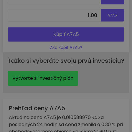
A7A5
Kúpiť A7A5
Ako kúpiť A7A5?
Ťažko si vyberáte svoju prvú investíciu?
Vytvorte si investičný plán
Prehľad ceny A7A5
Aktuálna cena A7A5 je 0.010588970 €. Za
posledných 24 hodín sa cena zmenila o 0.30 % pri
obchodovateľnom objeme vo výške 2090.93 €.