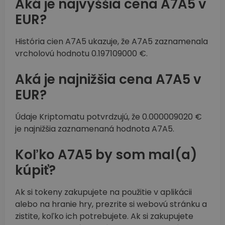
Aká je najvyššia cena A7A5 v
EUR?
História cien A7A5 ukazuje, že A7A5 zaznamenala
vrcholovú hodnotu 0.197109000 €.
Aká je najnižšia cena A7A5 v
EUR?
Údaje Kriptomatu potvrdzujú, že 0.000009020 €
je najnižšia zaznamenaná hodnota A7A5.
Koľko A7A5 by som mal(a)
kúpiť?
Ak si tokeny zakupujete na použitie v aplikácii
alebo na hranie hry, prezrite si webovú stránku a
zistite, koľko ich potrebujete. Ak si zakupujete