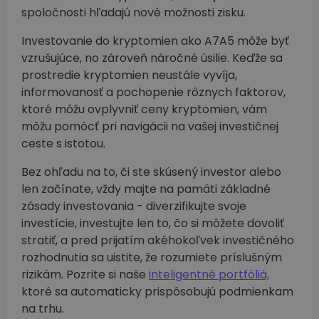
spoločnosti hľadajú nové možnosti zisku.
Investovanie do kryptomien ako A7A5 môže byť
vzrušujúce, no zároveň náročné úsilie. Keďže sa
prostredie kryptomien neustále vyvíja,
informovanosť a pochopenie rôznych faktorov,
ktoré môžu ovplyvniť ceny kryptomien, vám
môžu pomôcť pri navigácii na vašej investičnej
ceste s istotou.
Bez ohľadu na to, či ste skúsený investor alebo
len začínate, vždy majte na pamäti základné
zásady investovania - diverzifikujte svoje
investície, investujte len to, čo si môžete dovoliť
stratiť, a pred prijatím akéhokoľvek investičného
rozhodnutia sa uistite, že rozumiete príslušným
rizikám. Pozrite si naše
inteligentné portfóliá,
ktoré sa automaticky prispôsobujú podmienkam
na trhu.