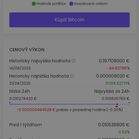
Hodnota portfólia
Investované celkom
Kúpiť Bitcoin
CENOVÝ VÝKON
Historicky najvyššia hodnota
0.197109000 €
14/08/2025
-94.62786%
Historicky najnižšia hodnota
0.000009020 €
21/08/2025
117314.52771%
Nízka 24h
Najvyššia za 24h
0.010276420 €
0.010626760 €
-0.000000494528 €
pokles v poslednej hodine (-0.00%)
Pred 1 týždňom
0.010536806 €
0.50%