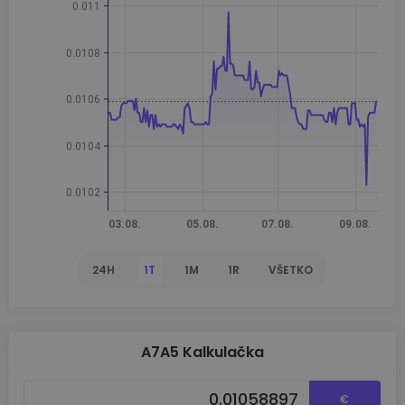
24H
1T
1M
1R
VŠETKO
A7A5 Kalkulačka
€