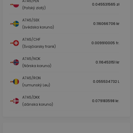
A7A5/PLN
0.045531565 zł
(Poľský zlotý)
A7A5/SEK
0.116066706 kr
(švédska koruna)
A7A5/CHF
0.009910005 fr.
(Švajčiarsky frank)
A7A5/NOK
0.116453151 kr
(Nórska koruna)
A7A5/RON
0.055534732 L
(rumunský Leu)
A7A5/DKK
0.079183598 kr.
(dánska koruna)