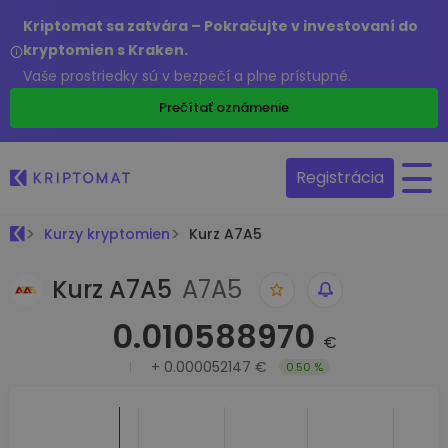
Kriptomat sa zatvára – Pokračujte v investovaní do
kryptomien s Kraken.
Vaše prostriedky sú v bezpečí a plne prístupné.
Prečítať oznámenie
Registrácia
Kurzy kryptomien
Kurz A7A5
Kurz A7A5
A7A5
0.010588970
€
+
0.000052147 €
0.50 %