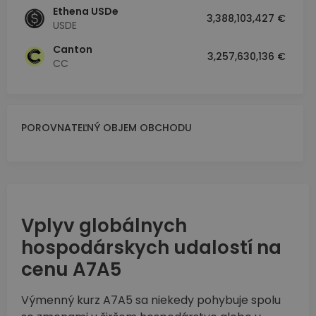
Ethena USDe
3,388,103,427 €
USDE
Canton
3,257,630,136 €
CC
POROVNATEĽNÝ OBJEM OBCHODU
Vplyv globálnych
hospodárskych udalostí na
cenu A7A5
Výmenný kurz A7A5 sa niekedy pohybuje spolu