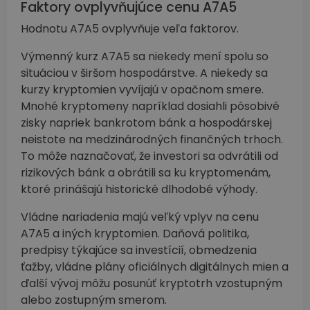
Faktory ovplyvňujúce cenu A7A5
Hodnotu A7A5 ovplyvňuje veľa faktorov.
Výmenný kurz A7A5 sa niekedy mení spolu so
situáciou v širšom hospodárstve. A niekedy sa
kurzy kryptomien vyvíjajú v opačnom smere.
Mnohé kryptomeny napríklad dosiahli pôsobivé
zisky napriek bankrotom bánk a hospodárskej
neistote na medzinárodných finančných trhoch.
To môže naznačovať, že investori sa odvrátili od
rizikových bánk a obrátili sa ku kryptomenám,
ktoré prinášajú historické dlhodobé výhody.
Vládne nariadenia majú veľký vplyv na cenu
A7A5 a iných kryptomien. Daňová politika,
predpisy týkajúce sa investícií, obmedzenia
ťažby, vládne plány oficiálnych digitálnych mien a
ďalší vývoj môžu posunúť kryptotrh vzostupným
alebo zostupným smerom.