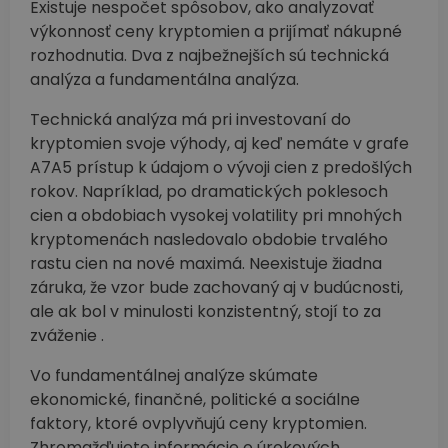
Existuje nespočet spôsobov, ako analyzovať
výkonnosť ceny kryptomien a prijímať nákupné
rozhodnutia. Dva z najbežnejších sú technická
analýza a fundamentálna analýza.
Technická analýza má pri investovaní do
kryptomien svoje výhody, aj keď nemáte v grafe
A7A5 prístup k údajom o vývoji cien z predošlých
rokov. Napríklad, po dramatických poklesoch
cien a obdobiach vysokej volatility pri mnohých
kryptomenách nasledovalo obdobie trvalého
rastu cien na nové maximá. Neexistuje žiadna
záruka, že vzor bude zachovaný aj v budúcnosti,
ale ak bol v minulosti konzistentný, stojí to za
zváženie .
Vo fundamentálnej analýze skúmate
ekonomické, finančné, politické a sociálne
faktory, ktoré ovplyvňujú ceny kryptomien.
Zhromažďujete informácie o úrokových