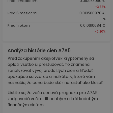
Pred 1 mesiacom
0.010953060 €
-3.32%
Pred 6 mesiacmi
0.010588970 €
%
Pred 1 rokom
0.010610684 €
-0.20%
Analýza histórie cien A7A5
Pred zakúpením akejkoľvek kryptomeny sa
oplatí všetko si preštudovať. To znamená,
zanalyzovať vývoj predošlých cien a hľadať
opakujúce sa vzorce a indikátory, ktoré vám
naznačia, že cena bude skôr narastať ako klesať.
Uistite sa, že vaša cenová prognóza pre A7A5
zodpovedá vašim dlhodobým a krátkodobým
finančným cieľom.