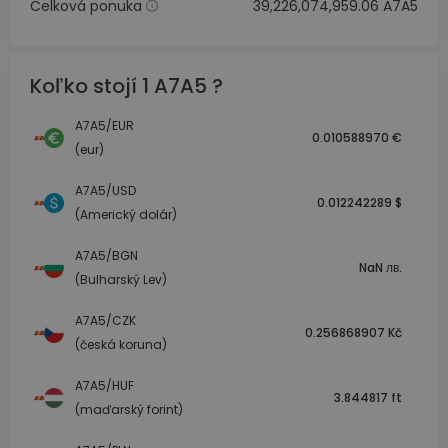
Celková ponuka
39,226,074,959.06 A7A5
Koľko stojí 1 A7A5 ?
A7A5/EUR
0.010588970 €
(eur)
A7A5/USD
0.012242289 $
(Americký dolár)
A7A5/BGN
NaN лв.
(Bulharský Lev)
A7A5/CZK
0.256868907 Kč
(česká koruna)
A7A5/HUF
3.844817 ft
(maďarský forint)