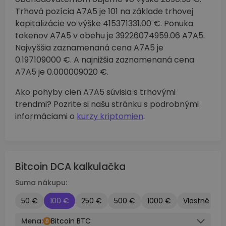
Trhová pozícia A7A5 je 101 na základe trhovej
kapitalizácie vo výške 415371331.00 €. Ponuka
tokenov A7A5 v obehu je 39226074959.06 A7A5.
Najvyššia zaznamenaná cena A7A5 je
0.197109000 €. A najnižšia zaznamenaná cena
A7A5 je 0.000009020 €.
Ako pohyby cien A7A5 súvisia s trhovými
trendmi? Pozrite si našu stránku s podrobnými
informáciami o
kurzy kriptomien
.
Bitcoin DCA kalkulačka
Suma nákupu:
50 €
100 €
250 €
500 €
1000 €
Vlastné
Mena:
Bitcoin BTC