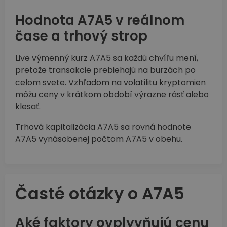
Hodnota A7A5 v reálnom
čase a trhový strop
Live výmenný kurz A7A5 sa každú chvíľu mení,
pretože transakcie prebiehajú na burzách po
celom svete. Vzhľadom na volatilitu kryptomien
môžu ceny v krátkom období výrazne rásť alebo
klesať.
Trhová kapitalizácia A7A5 sa rovná hodnote
A7A5 vynásobenej počtom A7A5 v obehu.
Časté otázky o A7A5
Aké faktory ovplyvňujú cenu