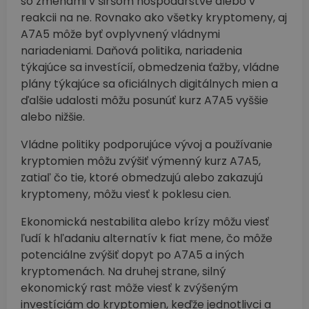
so zmenami v širšom hospodárstve alebo v
reakcii na ne. Rovnako ako všetky kryptomeny, aj
A7A5 môže byť ovplyvnený vládnymi
nariadeniami. Daňová politika, nariadenia
týkajúce sa investícií, obmedzenia ťažby, vládne
plány týkajúce sa oficiálnych digitálnych mien a
ďalšie udalosti môžu posunúť kurz A7A5 vyššie
alebo nižšie.
Vládne politiky podporujúce vývoj a používanie
kryptomien môžu zvýšiť výmenný kurz A7A5,
zatiaľ čo tie, ktoré obmedzujú alebo zakazujú
kryptomeny, môžu viesť k poklesu cien.
Ekonomická nestabilita alebo krízy môžu viesť
ľudí k hľadaniu alternatív k fiat mene, čo môže
potenciálne zvýšiť dopyt po A7A5 a iných
kryptomenách. Na druhej strane, silný
ekonomický rast môže viesť k zvýšeným
investíciám do kryptomien, keďže jednotlivci a