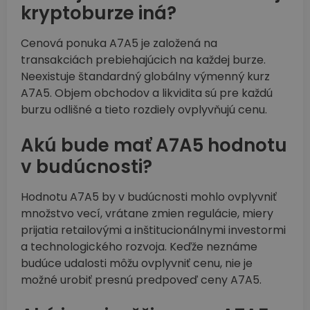
kryptoburze iná?
Cenová ponuka A7A5 je založená na
transakciách prebiehajúcich na každej burze.
Neexistuje štandardný globálny výmenný kurz
A7A5. Objem obchodov a likvidita sú pre každú
burzu odlišné a tieto rozdiely ovplyvňujú cenu.
Akú bude mať A7A5 hodnotu
v budúcnosti?
Hodnotu A7A5 by v budúcnosti mohlo ovplyvniť
množstvo vecí, vrátane zmien regulácie, miery
prijatia retailovými a inštitucionálnymi investormi
a technologického rozvoja. Keďže neznáme
budúce udalosti môžu ovplyvniť cenu, nie je
možné urobiť presnú predpoveď ceny A7A5.