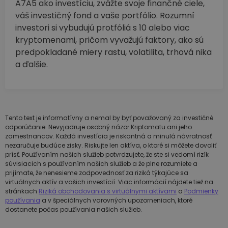
A7A5 ako investíciu, zvážte svoje finančné ciele,
váš investičný fond a vaše portfólio. Rozumní
investori si vybudujú protfóliá s 10 alebo viac
kryptomenami, pričom vyvažujú faktory, ako sú
predpokladané miery rastu, volatilita, trhová nika
a ďalšie.
Tento text je informatívny a nemal by byť považovaný za investičné
odporúčanie. Nevyjadruje osobný názor Kriptomatu ani jeho
zamestnancov. Každá investícia je riskantná a minulá návratnosť
nezaručuje budúce zisky. Riskujte len aktíva, o ktoré si môžete dovoliť
prísť. Používaním našich služieb potvrdzujete, že ste si vedomí rizík
súvisiacich s používaním našich služieb a že plne rozumiete a
prijímate, že nenesieme zodpovednosť za riziká týkajúce sa
virtuálnych aktív a vašich investícií. Viac informácií nájdete tiež na
stránkach
Riziká obchodovania s virtuálnymi aktívami
a
Podmienky
používania
a v špeciálnych varovných upozorneniach, ktoré
dostanete počas používania našich služieb.