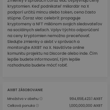
Zmienky v správach čoraz viac ovplyvňujú ceny
kryptomien. Keď podnikateľ miliardár na X
podporí určitú mincu alebo token, cena často
stúpne. Čoraz viac celebrít propaguje
kryptomeny a NFT miliónom svojich sledovateľov
na sociálnych sieťach. Vplyv týchto odporúčaní
na ceny kryptomien nemožno preceňovať.
Sledujte zmienky o aixbt v správach a
monitorujte AIXBT na X. Navštívte online
komunitu projektu na Discorde alebo inde. Čím
lepšie budete informovaní, tým lepšie
rozhodnutia budete môcť robiť.
AIXBT ZÁSOBOVANIE
Množstvo v obehu
994,658,423.1 AIXBT
Celková ponuka
1,000,000,000 AIXBT