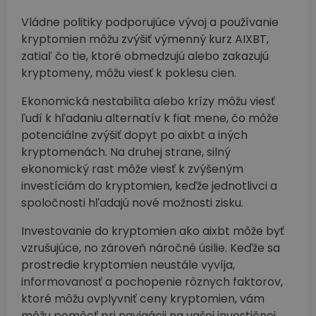
Vládne politiky podporujúce vývoj a používanie
kryptomien môžu zvýšiť výmenný kurz AIXBT,
zatiaľ čo tie, ktoré obmedzujú alebo zakazujú
kryptomeny, môžu viesť k poklesu cien.
Ekonomická nestabilita alebo krízy môžu viesť
ľudí k hľadaniu alternatív k fiat mene, čo môže
potenciálne zvýšiť dopyt po aixbt a iných
kryptomenách. Na druhej strane, silný
ekonomický rast môže viesť k zvýšeným
investíciám do kryptomien, keďže jednotlivci a
spoločnosti hľadajú nové možnosti zisku.
Investovanie do kryptomien ako aixbt môže byť
vzrušujúce, no zároveň náročné úsilie. Keďže sa
prostredie kryptomien neustále vyvíja,
informovanosť a pochopenie rôznych faktorov,
ktoré môžu ovplyvniť ceny kryptomien, vám
môžu pomôcť pri navigácii na vašej investičnej