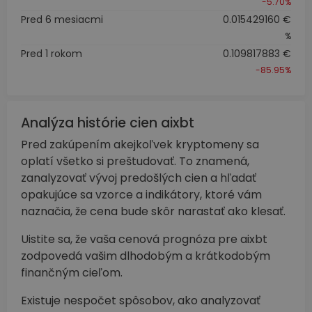
-5.70%
Pred 6 mesiacmi
0.015429160 €
%
Pred 1 rokom
0.109817883 €
-85.95%
Analýza histórie cien aixbt
Pred zakúpením akejkoľvek kryptomeny sa
oplatí všetko si preštudovať. To znamená,
zanalyzovať vývoj predošlých cien a hľadať
opakujúce sa vzorce a indikátory, ktoré vám
naznačia, že cena bude skôr narastať ako klesať.
Uistite sa, že vaša cenová prognóza pre aixbt
zodpovedá vašim dlhodobým a krátkodobým
finančným cieľom.
Existuje nespočet spôsobov, ako analyzovať