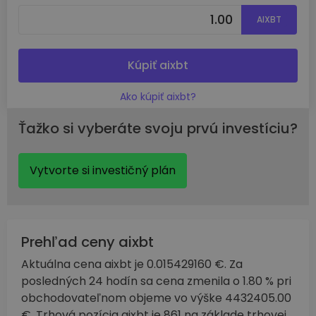
AIXBT
Kúpiť aixbt
Ako kúpiť aixbt?
Ťažko si vyberáte svoju prvú investíciu?
Vytvorte si investičný plán
Prehľad ceny aixbt
Aktuálna cena aixbt je 0.015429160 €. Za
posledných 24 hodín sa cena zmenila o 1.80 % pri
obchodovateľnom objeme vo výške 4432405.00
€. Trhová pozícia aixbt je 861 na základe trhovej