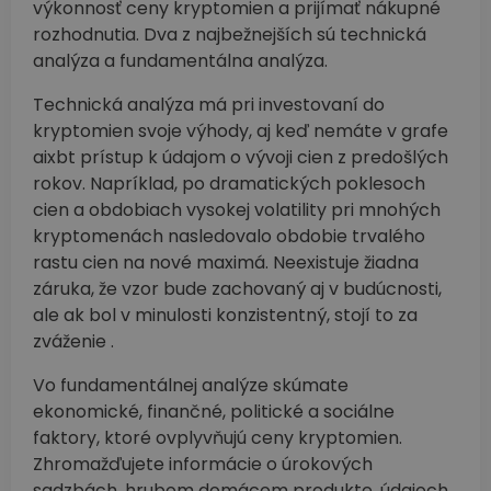
výkonnosť ceny kryptomien a prijímať nákupné
rozhodnutia. Dva z najbežnejších sú technická
analýza a fundamentálna analýza.
Technická analýza má pri investovaní do
kryptomien svoje výhody, aj keď nemáte v grafe
aixbt prístup k údajom o vývoji cien z predošlých
rokov. Napríklad, po dramatických poklesoch
cien a obdobiach vysokej volatility pri mnohých
kryptomenách nasledovalo obdobie trvalého
rastu cien na nové maximá. Neexistuje žiadna
záruka, že vzor bude zachovaný aj v budúcnosti,
ale ak bol v minulosti konzistentný, stojí to za
zváženie .
Vo fundamentálnej analýze skúmate
ekonomické, finančné, politické a sociálne
faktory, ktoré ovplyvňujú ceny kryptomien.
Zhromažďujete informácie o úrokových
sadzbách, hrubom domácom produkte, údajoch