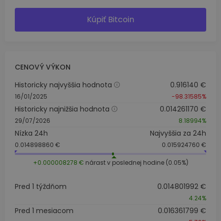
Kúpiť Bitcoin
CENOVÝ VÝKON
Historicky najvyššia hodnota
0.916140 €
16/01/2025
-98.31585%
Historicky najnižšia hodnota
0.014261170 €
29/07/2026
8.18994%
Nízka 24h
Najvyššia za 24h
0.014898860 €
0.015924760 €
+0.000008278 €
nárast v poslednej hodine (0.05%)
Pred 1 týždňom
0.014801992 €
4.24%
Pred 1 mesiacom
0.016361799 €