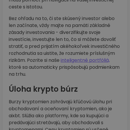
ceste s istotou.
Bez ohľadu na to, či ste skúsený investor alebo
len začínate, vždy majte na pamäti základné
zásady investovania - diverzifikujte svoje
investície, investujte len to, čo si môžete dovoliť
stratiť, a pred prijatím akéhokoľvek investičného
rozhodnutia sa uistite, že rozumiete príslušným
rizikám. Pozrite si naše
inteligentné portfóliá,
ktoré sa automaticky prispôsobujú podmienkam
na trhu.
Úloha krypto búrz
Burzy kryptomien zohrávajú kľúčovú úlohu pri
obchodovaní a oceňovaní kryptomien, ako je
aixbt. Slúžia ako platformy, kde sa kupujúci a
predávajúci stretávajú, aby obchodovali s
kryptomenami. Ceny kryptomien sú určené