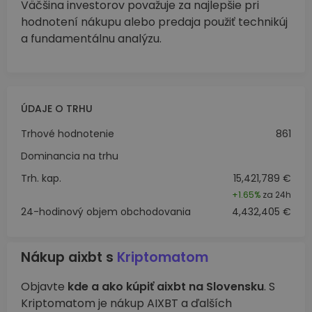
Väčšina investorov považuje za najlepšie pri
hodnotení nákupu alebo predaja použiť technikúj
a fundamentálnu analýzu.
ÚDAJE O TRHU
Trhové hodnotenie
861
Dominancia na trhu
Trh. kap.
15,421,789 €
+
1.65%
za 24h
24-hodinový objem obchodovania
4,432,405 €
Nákup aixbt s
Kriptomatom
Objavte
kde a ako kúpiť aixbt na Slovensku
. S
Kriptomatom je nákup AIXBT a ďalších