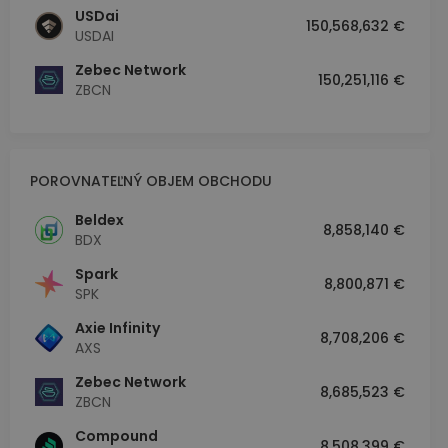
USDai
150,568,632 €
USDAI
Zebec Network
150,251,116 €
ZBCN
POROVNATEĽNÝ OBJEM OBCHODU
Beldex
8,858,140 €
BDX
Spark
8,800,871 €
SPK
Axie Infinity
8,708,206 €
AXS
Zebec Network
8,685,523 €
ZBCN
Compound
8,508,399 €