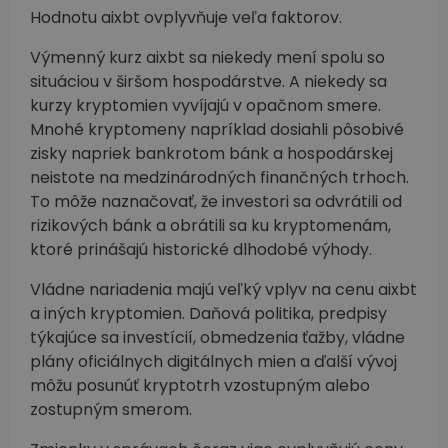
Hodnotu aixbt ovplyvňuje veľa faktorov.
Výmenný kurz aixbt sa niekedy mení spolu so
situáciou v širšom hospodárstve. A niekedy sa
kurzy kryptomien vyvíjajú v opačnom smere.
Mnohé kryptomeny napríklad dosiahli pôsobivé
zisky napriek bankrotom bánk a hospodárskej
neistote na medzinárodných finančných trhoch.
To môže naznačovať, že investori sa odvrátili od
rizikových bánk a obrátili sa ku kryptomenám,
ktoré prinášajú historické dlhodobé výhody.
Vládne nariadenia majú veľký vplyv na cenu aixbt
a iných kryptomien. Daňová politika, predpisy
týkajúce sa investícií, obmedzenia ťažby, vládne
plány oficiálnych digitálnych mien a ďalší vývoj
môžu posunúť kryptotrh vzostupným alebo
zostupným smerom.