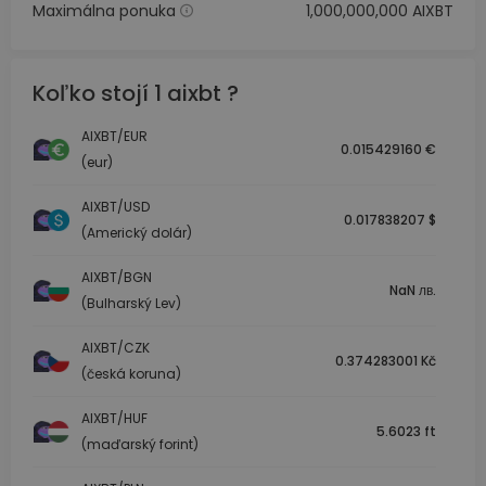
Maximálna ponuka
1,000,000,000 AIXBT
Koľko stojí 1 aixbt ?
AIXBT/EUR
0.015429160 €
(eur)
AIXBT/USD
0.017838207 $
(Americký dolár)
AIXBT/BGN
NaN лв.
(Bulharský Lev)
AIXBT/CZK
0.374283001 Kč
(česká koruna)
AIXBT/HUF
5.6023 ft
(maďarský forint)