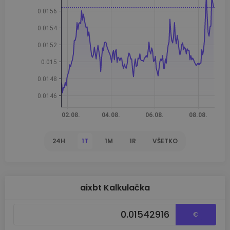
24H
1T
1M
1R
VŠETKO
aixbt Kalkulačka
€