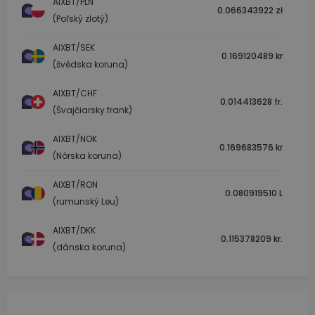
AIXBT/PLN
0.066343922 zł
(Poľský zlotý)
AIXBT/SEK
0.169120489 kr
(švédska koruna)
AIXBT/CHF
0.014413628 fr.
(Švajčiarsky frank)
AIXBT/NOK
0.169683576 kr
(Nórska koruna)
AIXBT/RON
0.080919510 L
(rumunský Leu)
AIXBT/DKK
0.115378209 kr.
(dánska koruna)