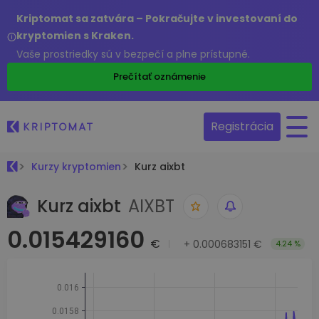
Kriptomat sa zatvára – Pokračujte v investovaní do
kryptomien s Kraken.
Vaše prostriedky sú v bezpečí a plne prístupné.
Prečítať oznámenie
Registrácia
Kurzy kryptomien
Kurz aixbt
Kurz aixbt
AIXBT
0.015429160
€
+
0.000683151 €
4.24 %