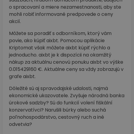
o spracovaní a miere nezamestnanosti, aby ste
mohli robiť informované predpovede o ceny
akcií.
Môžete sa poradiť s odborníkom, ktorý vám
povie, ako kúpiť aixbt. Pomocou aplikácie
Kriptomat však môžete aixbt kúpiť rýchlo a
jednoducho. aixbt je k dispozícii na okamžitý
nákup za aktuálnu cenovú ponuku aixbt vo výške
0.015429160 €. Aktuálne ceny sa vždy zobrazujú v
grafe aixbt.
Dôležité sú aj spravodajské udalosti, najmä
ekonomické ukazovatele. Zvyšuje národná banka
úrokové sadzby? Sú do funkcií volení fiškální
konzervatívci? Narušili búrky alebo suchá
poľnohospodárstvo, cestovný ruch a iné
odvetvia?