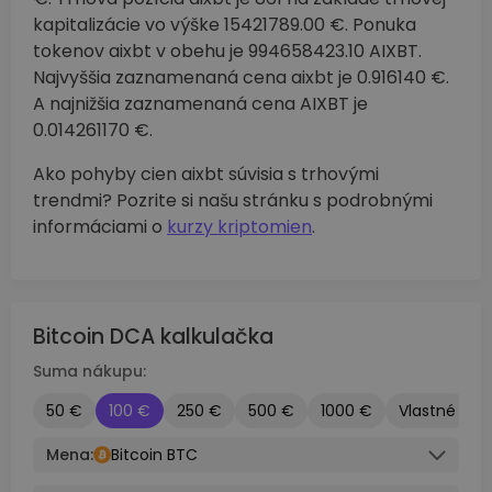
kapitalizácie vo výške 15421789.00 €. Ponuka
tokenov aixbt v obehu je 994658423.10 AIXBT.
Najvyššia zaznamenaná cena aixbt je 0.916140 €.
A najnižšia zaznamenaná cena AIXBT je
0.014261170 €.
Ako pohyby cien aixbt súvisia s trhovými
trendmi? Pozrite si našu stránku s podrobnými
informáciami o
kurzy kriptomien
.
Bitcoin DCA kalkulačka
Suma nákupu:
50 €
100 €
250 €
500 €
1000 €
Vlastné
Mena:
Bitcoin BTC