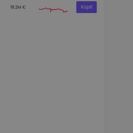
Kúpiť
18.2M €