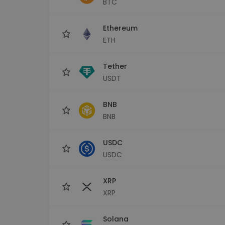
BTC
Investičný prieskumník
Nájdi svoju krypto stratégiu
Ethereum
ETH
Tether
USDT
BNB
BNB
USDC
USDC
XRP
XRP
Solana