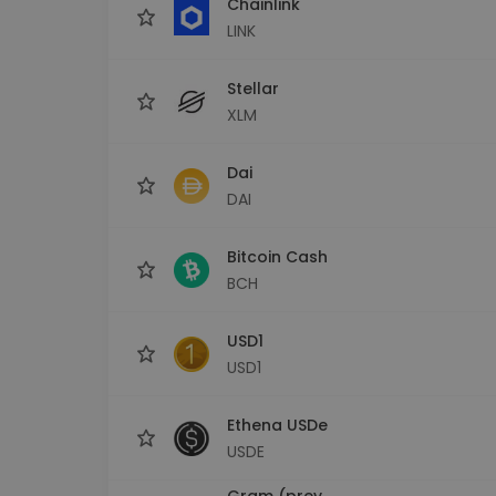
Chainlink
LINK
Stellar
XLM
Dai
DAI
Bitcoin Cash
BCH
USD1
USD1
Ethena USDe
USDE
Gram (prev.