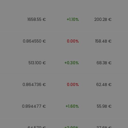
1658.55 €
+1.10%
200.2B €
0.864550 €
0.00%
158.4B €
513.100 €
+0.30%
68.3B €
0.864736 €
0.00%
62.4B €
0.894477 €
+1.60%
55.9B €
64.570 €
+2.90%
37.6B €