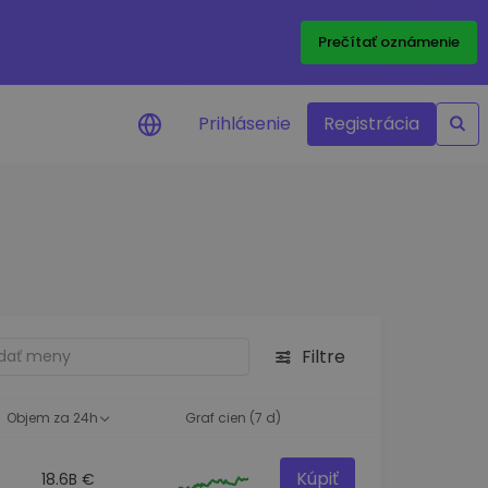
Prečítať oznámenie
Prihlásenie
Registrácia
a na cenu
 ceny vašich
kenov v reálnom
ktíva
Filtre
né príležitosti
fólia
oznatky pre optimálny
Objem za 24h
Graf cien (7 d)
Kúpiť
18.6B €