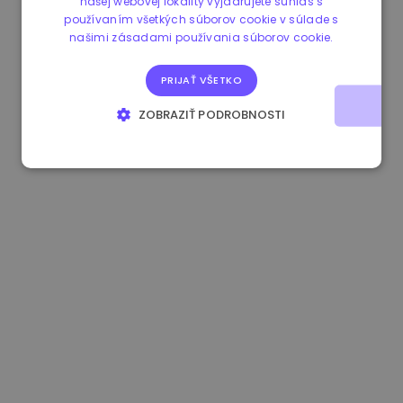
našej webovej lokality vyjadrujete súhlas s
používaním všetkých súborov cookie v súlade s
1.170000 €
+2.60%
3.2B €
našimi zásadami používania súborov cookie.
PRIJAŤ VŠETKO
ZOBRAZIŤ PODROBNOSTI
NEVYHNUTNE POTREBNÉ
VÝKONNOSŤ
CIELENIE
FUNKCIE