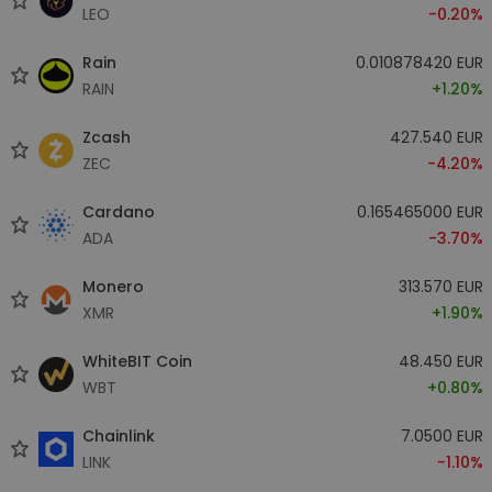
LEO
-0.20%
Rain
0.010878420 EUR
RAIN
+1.20%
Zcash
427.540 EUR
ZEC
-4.20%
Cardano
0.165465000 EUR
ADA
-3.70%
Monero
313.570 EUR
XMR
+1.90%
WhiteBIT Coin
48.450 EUR
WBT
+0.80%
Chainlink
7.0500 EUR
LINK
-1.10%