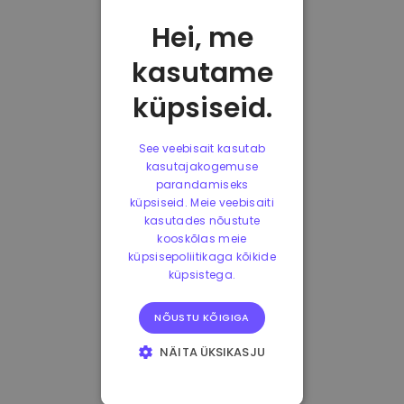
Hei, me
kasutame
küpsiseid.
See veebisait kasutab
kasutajakogemuse
parandamiseks
küpsiseid. Meie veebisaiti
kasutades nõustute
kooskõlas meie
küpsisepoliitikaga kõikide
küpsistega.
NÕUSTU KÕIGIGA
NÄITA ÜKSIKASJU
HÄDAVAJALIKUD
KÜPSISED