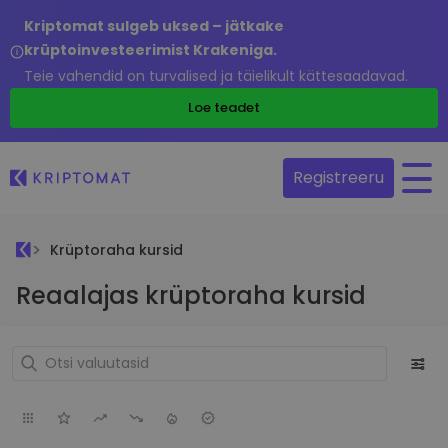
Kriptomat sulgeb uksed – jätkake
krüptoinvesteerimist Krakeniga.
Teie vahendid on turvalised ja täielikult kättesaadavad.
Loe teadet
Registreeru
Krüptoraha kursid
Reaalajas krüptoraha kursid