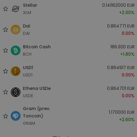
Stellar
0.141162000 EUR
XLM
+2.00%
Dai
0.864771 EUR
DAI
0.00%
Bitcoin Cash
186.920 EUR
BCH
+1.80%
USD1
0.864917 EUR
USD1
0.00%
Ethena USDe
0.864701 EUR
USDE
0.00%
Gram (prev.
1.170000 EUR
Toncoin)
+2.60%
GRAM