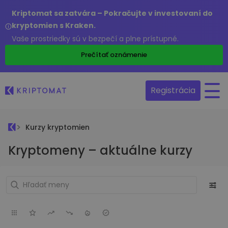
Kriptomat sa zatvára – Pokračujte v investovaní do
kryptomien s Kraken.
Vaše prostriedky sú v bezpečí a plne prístupné.
Prečítať oznámenie
Registrácia
Kurzy kryptomien
Kryptomeny – aktuálne kurzy