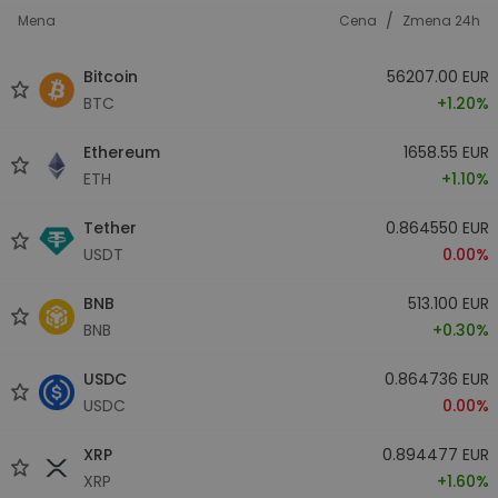
/
Mena
Cena
Zmena 24h
Bitcoin
56207.00 EUR
BTC
+1.20%
Ethereum
1658.55 EUR
ETH
+1.10%
Tether
0.864550 EUR
USDT
0.00%
BNB
513.100 EUR
BNB
+0.30%
USDC
0.864736 EUR
USDC
0.00%
XRP
0.894477 EUR
XRP
+1.60%