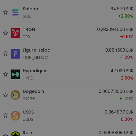
Solana
64.570 EUR
SOL
+2.90%
TRON
0.283094000 EUR
TRX
-0.10%
Figure Heloc
0.884503 EUR
FIGR_HELOC
-1.20%
Hyperliquid
47.030 EUR
HYPE
-2.50%
Dogecoin
0.060713000 EUR
DOGE
+1.70%
USDS
0.864877 EUR
USDS
0.00%
Rain
0.010988050 EUR