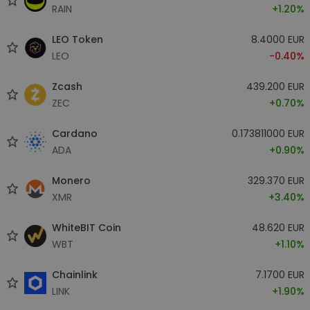
RAIN
+1.20%
LEO Token
8.4000 EUR
LEO
-0.40%
Zcash
439.200 EUR
ZEC
+0.70%
Cardano
0.173811000 EUR
ADA
+0.90%
Monero
329.370 EUR
XMR
+3.40%
WhiteBIT Coin
48.620 EUR
WBT
+1.10%
Chainlink
7.1700 EUR
LINK
+1.90%