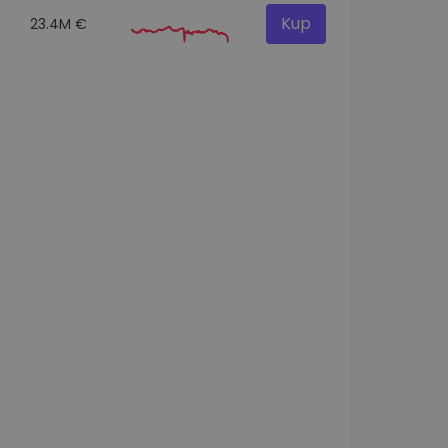
Kup
23.4M €