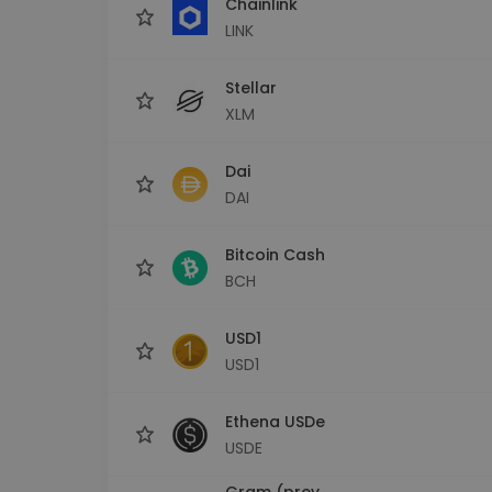
Chainlink
LINK
Stellar
XLM
Dai
DAI
Bitcoin Cash
BCH
USD1
USD1
Ethena USDe
USDE
Gram (prev.