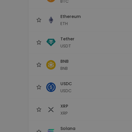
BTC
Explorer inwestycji
Znajdź swoją strategię krypto
Ethereum
ETH
Tether
USDT
BNB
BNB
USDC
USDC
XRP
XRP
Solana