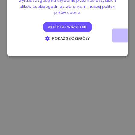
wyrażasz zgodę na używanie przez nas wszystkich
plików cookie zgodnie z warunkami naszej polityki
1.160000 €
-4.10%
3.2B €
plików cookie.
AKCEPTUJ WSZYSTKIE
POKAŻ SZCZEGÓŁY
NIEZBĘDNE
WYDAJNOŚĆ
TARGETOWANIE
FUNKCJONALNOŚĆ