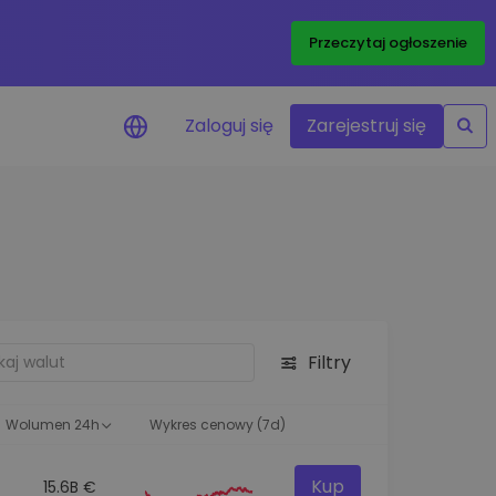
Przeczytaj ogłoszenie
Zaloguj się
Zarejestruj się
enowe
je cen ulubionych
czasie rzeczywistym
aj aktywa
liwości inwestycyjne
Filtry
ortfolio
na obserwacja
ąca optymalne wyniki
Wolumen 24h
Wykres cenowy (7d)
Kup
15.6B €