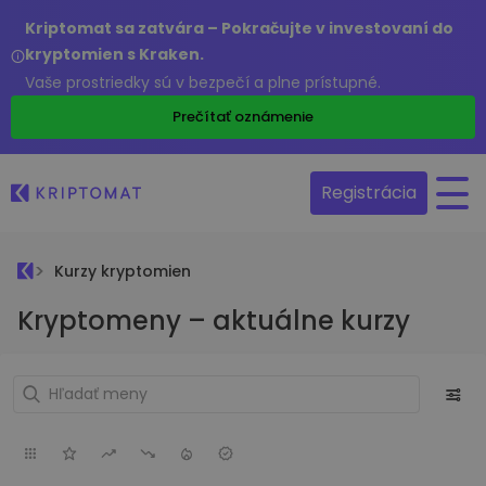
Kriptomat sa zatvára – Pokračujte v investovaní do
kryptomien s Kraken.
Vaše prostriedky sú v bezpečí a plne prístupné.
Prečítať oznámenie
Registrácia
Kurzy kryptomien
Kryptomeny – aktuálne kurzy