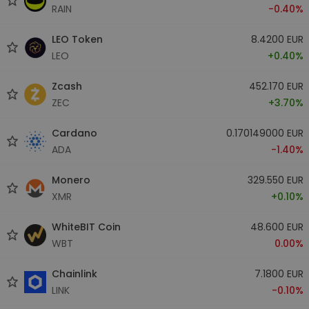
RAIN
-0.40%
LEO Token
8.4200 EUR
LEO
+0.40%
Zcash
452.170 EUR
ZEC
+3.70%
Cardano
0.170149000 EUR
ADA
-1.40%
Monero
329.550 EUR
XMR
+0.10%
WhiteBIT Coin
48.600 EUR
WBT
0.00%
Chainlink
7.1800 EUR
LINK
-0.10%