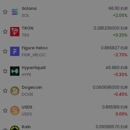
Solana
66.110 EUR
SOL
+2.00%
TRON
0.285236000 EUR
TRX
+0.20%
Figure Heloc
0.865827 EUR
FIGR_HELOC
-2.70%
Hyperliquid
46.960 EUR
HYPE
-0.30%
Dogecoin
0.060695000 EUR
DOGE
-0.40%
USDS
0.865189 EUR
USDS
0.00%
Rain
0.010916570 EUR