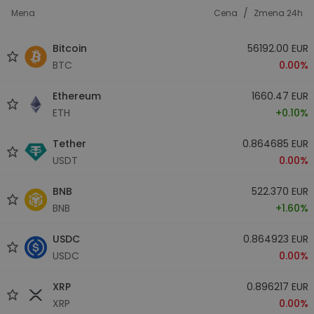
/
Mena
Cena
Zmena 24h
Bitcoin
56192.00 EUR
BTC
0.00%
Ethereum
1660.47 EUR
ETH
+0.10%
Tether
0.864685 EUR
USDT
0.00%
BNB
522.370 EUR
BNB
+1.60%
USDC
0.864923 EUR
USDC
0.00%
XRP
0.896217 EUR
XRP
0.00%