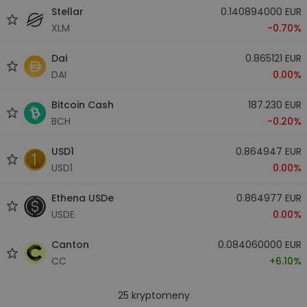
Stellar
0.140894000 EUR
XLM
-0.70%
Dai
0.865121 EUR
DAI
0.00%
Bitcoin Cash
187.230 EUR
BCH
-0.20%
USD1
0.864947 EUR
USD1
0.00%
Ethena USDe
0.864977 EUR
USDE
0.00%
Canton
0.084060000 EUR
CC
+6.10%
25
kryptomeny