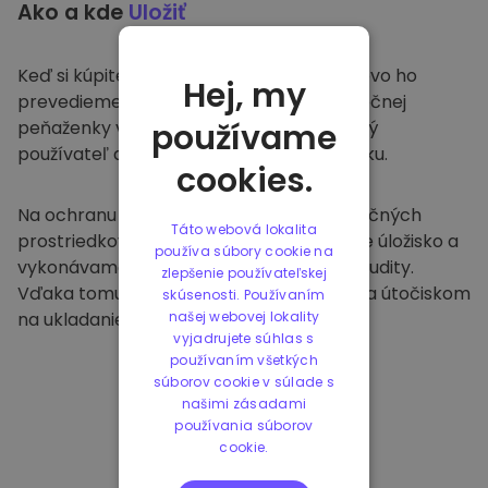
Ako a kde
Uložiť
Keď si kúpite na
Kriptomat
, bezproblémovo ho
Hej, my
prevedieme do vašej vyhradenej a bezpečnej
peňaženky v rámci našej platformy. Každý
používame
používateľ dostane individuálnu peňaženku.
cookies.
Na ochranu našich zákazníkov a ich finančných
Táto webová lokalita
prostriedkov ponúkame bezpečné offline úložisko a
používa súbory cookie na
vykonávame pravidelné bezpečnostné audity.
zlepšenie používateľskej
Vďaka tomuto prístupu je naša platforma útočiskom
skúsenosti. Používaním
na ukladanie a iných kryptomien.
našej webovej lokality
vyjadrujete súhlas s
používaním všetkých
súborov cookie v súlade s
našimi zásadami
používania súborov
cookie.