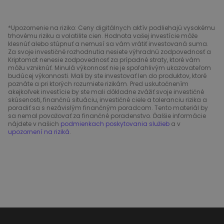
*Upozornenie na riziko: Ceny digitálnych aktív podliehajú vysokému
trhovému riziku a volatilite cien. Hodnota vašej investície môže
klesnúť alebo stúpnuť a nemusí sa vám vrátiť investovaná suma.
Za svoje investičné rozhodnutia nesiete výhradnú zodpovednosť a
Kriptomat nenesie zodpovednosť za prípadné straty, ktoré vám
môžu vzniknúť. Minulá výkonnosť nie je spoľahlivým ukazovateľom
budúcej výkonnosti. Mali by ste investovať len do produktov, ktoré
poznáte a pri ktorých rozumiete rizikám. Pred uskutočnením
akejkoľvek investície by ste mali dôkladne zvážiť svoje investičné
skúsenosti, finančnú situáciu, investičné ciele a toleranciu rizika a
poradiť sa s nezávislým finančným poradcom. Tento materiál by
sa nemal považovať za finančné poradenstvo. Ďalšie informácie
nájdete v našich
podmienkach poskytovania služieb
a v
upozornení na riziká
.