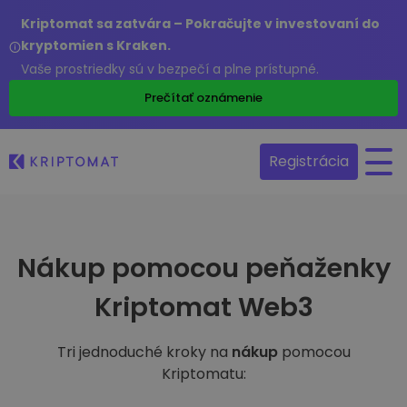
Kriptomat sa zatvára – Pokračujte v investovaní do
kryptomien s Kraken.
Vaše prostriedky sú v bezpečí a plne prístupné.
Prečítať oznámenie
Registrácia
Nákup pomocou peňaženky
Kriptomat Web3
Tri jednoduché kroky na
nákup
pomocou
Kriptomatu: