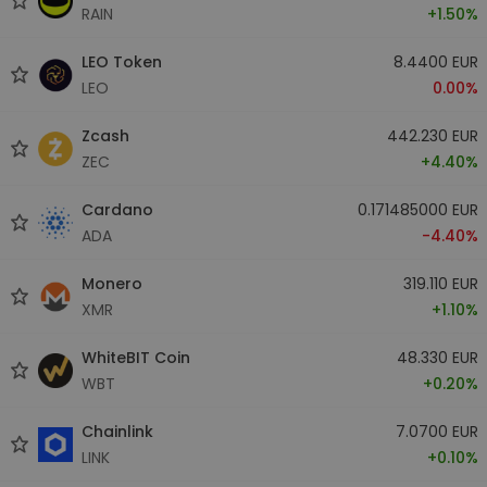
RAIN
+1.50%
LEO Token
8.4400 EUR
LEO
0.00%
Zcash
442.230 EUR
ZEC
+4.40%
Cardano
0.171485000 EUR
ADA
-4.40%
Monero
319.110 EUR
XMR
+1.10%
WhiteBIT Coin
48.330 EUR
WBT
+0.20%
Chainlink
7.0700 EUR
LINK
+0.10%