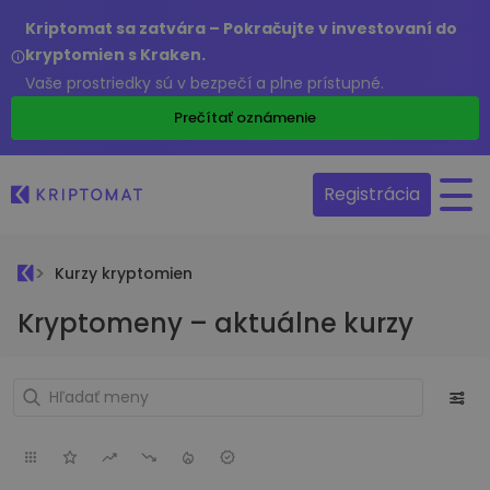
Kriptomat sa zatvára – Pokračujte v investovaní do
kryptomien s Kraken.
Vaše prostriedky sú v bezpečí a plne prístupné.
Prečítať oznámenie
Registrácia
Kurzy kryptomien
Kryptomeny – aktuálne kurzy