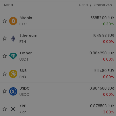
/
Mena
Cena
Zmena 24h
Bitcoin
55852.00 EUR
BTC
+0.30%
Ethereum
1649.93 EUR
ETH
0.00%
Tether
0.864298 EUR
USDT
0.00%
BNB
511.480 EUR
BNB
0.00%
USDC
0.864560 EUR
USDC
0.00%
XRP
0.878503 EUR
XRP
-3.00%