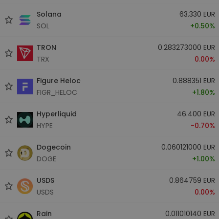
Solana
63.330 EUR
SOL
+0.50%
TRON
0.283273000 EUR
TRX
0.00%
Figure Heloc
0.888351 EUR
FIGR_HELOC
+1.80%
Hyperliquid
46.400 EUR
HYPE
-0.70%
Dogecoin
0.060121000 EUR
DOGE
+1.00%
USDS
0.864759 EUR
USDS
0.00%
Rain
0.011010140 EUR