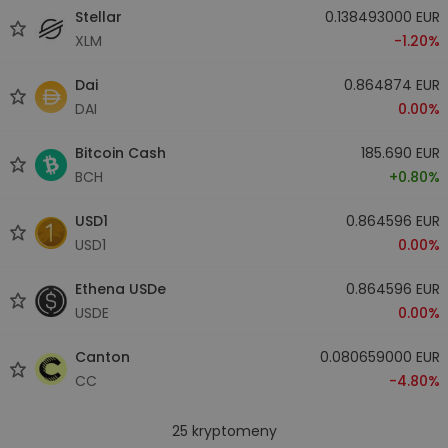
Stellar
0.138493000 EUR
XLM
-1.20%
Dai
0.864874 EUR
DAI
0.00%
Bitcoin Cash
185.690 EUR
BCH
+0.80%
USD1
0.864596 EUR
USD1
0.00%
Ethena USDe
0.864596 EUR
USDE
0.00%
Canton
0.080659000 EUR
CC
-4.80%
25
kryptomeny