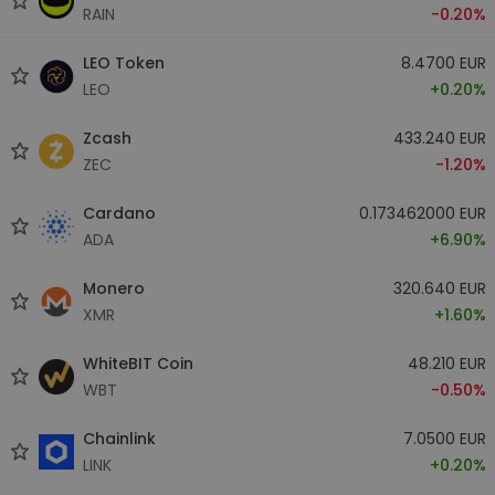
RAIN
-0.20%
LEO Token
8.4700 EUR
LEO
+0.20%
Zcash
433.240 EUR
ZEC
-1.20%
Cardano
0.173462000 EUR
ADA
+6.90%
Monero
320.640 EUR
XMR
+1.60%
WhiteBIT Coin
48.210 EUR
WBT
-0.50%
Chainlink
7.0500 EUR
LINK
+0.20%