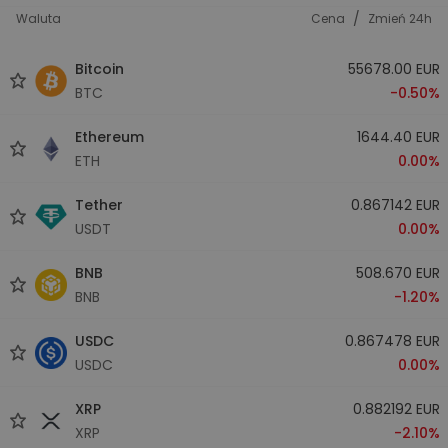
/
Waluta
Cena
Zmień 24h
Bitcoin
55678.00 EUR
BTC
-0.50%
Ethereum
1644.40 EUR
ETH
0.00%
Tether
0.867142 EUR
USDT
0.00%
BNB
508.670 EUR
BNB
-1.20%
USDC
0.867478 EUR
USDC
0.00%
XRP
0.882192 EUR
XRP
-2.10%