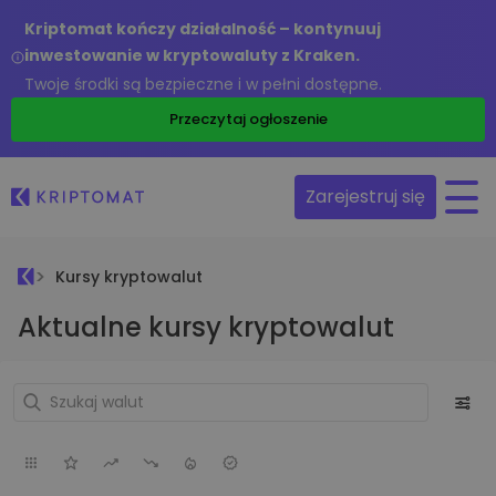
Kriptomat kończy działalność – kontynuuj
inwestowanie w kryptowaluty z Kraken.
Twoje środki są bezpieczne i w pełni dostępne.
Przeczytaj ogłoszenie
Zarejestruj się
Kursy kryptowalut
Aktualne kursy kryptowalut