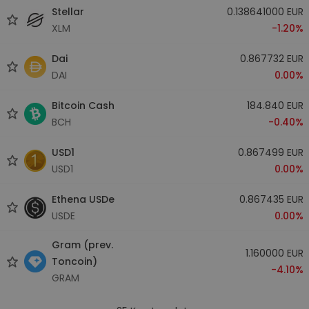
Stellar
0.138641000 EUR
XLM
-1.20%
Dai
0.867732 EUR
DAI
0.00%
Bitcoin Cash
184.840 EUR
BCH
-0.40%
USD1
0.867499 EUR
USD1
0.00%
Ethena USDe
0.867435 EUR
USDE
0.00%
Gram (prev.
1.160000 EUR
Toncoin)
-4.10%
GRAM