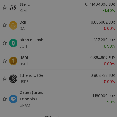
Stellar
0.141404000 EUR
XLM
+1.40%
Dai
0.865002 EUR
DAI
0.00%
Bitcoin Cash
187.260 EUR
BCH
+0.50%
USD1
0.864902 EUR
USD1
0.00%
Ethena USDe
0.864733 EUR
USDE
0.00%
Gram (prev.
1.180000 EUR
Toncoin)
+1.90%
GRAM