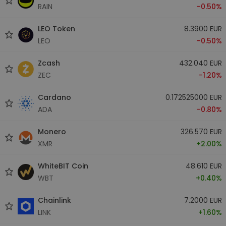
RAIN
-0.50%
LEO Token
8.3900 EUR
LEO
-0.50%
Zcash
432.040 EUR
ZEC
-1.20%
Cardano
0.172525000 EUR
ADA
-0.80%
Monero
326.570 EUR
XMR
+2.00%
WhiteBIT Coin
48.610 EUR
WBT
+0.40%
Chainlink
7.2000 EUR
LINK
+1.60%