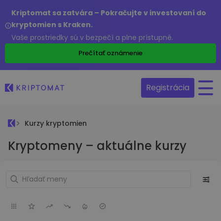
Kriptomat sa zatvára – Pokračujte v investovaní do
kryptomien s Kraken.
Vaše prostriedky sú v bezpečí a plne prístupné.
Prečítať oznámenie
Registrácia
Kurzy kryptomien
Kryptomeny – aktuálne kurzy