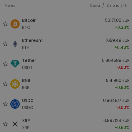
/
Mena
Cena
Zmena 24h
Bitcoin
56171.00 EUR
BTC
+0.30%
Ethereum
1659.48 EUR
ETH
+0.40%
Tether
0.864588 EUR
USDT
0.00%
BNB
514.960 EUR
BNB
+0.90%
USDC
0.864817 EUR
USDC
0.00%
XRP
0.897124 EUR
XRP
+0.50%