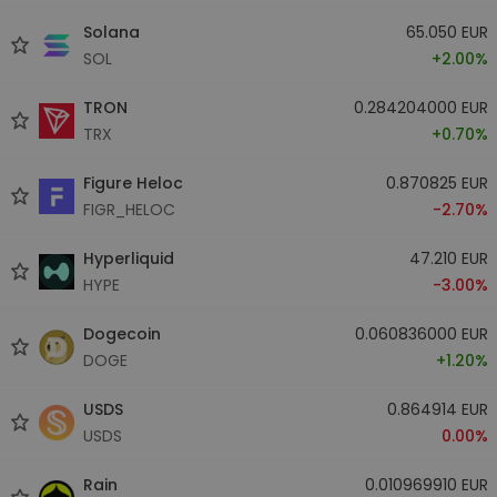
Solana
65.050 EUR
SOL
+2.00%
TRON
0.284204000 EUR
TRX
+0.70%
Figure Heloc
0.870825 EUR
FIGR_HELOC
-2.70%
Hyperliquid
47.210 EUR
HYPE
-3.00%
Dogecoin
0.060836000 EUR
DOGE
+1.20%
USDS
0.864914 EUR
USDS
0.00%
Rain
0.010969910 EUR