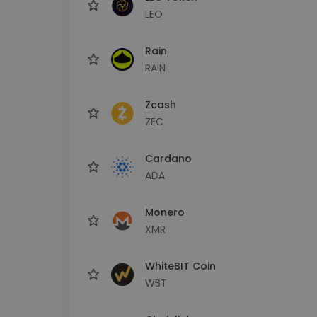
LEO
Rain
RAIN
Zcash
ZEC
Cardano
ADA
Monero
XMR
WhiteBIT Coin
WBT