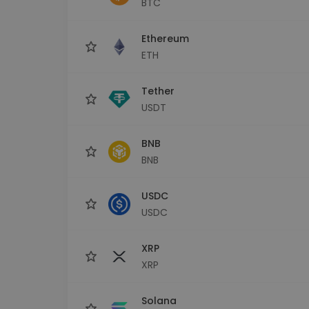
BTC
Raziskovalec naložb
Najdi svojo kripto strategijo
Ethereum
ETH
Tether
USDT
BNB
BNB
USDC
USDC
XRP
XRP
Solana