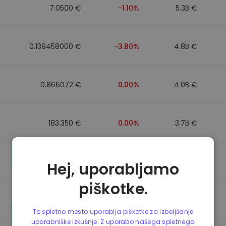
7.0500 €
-1.10%
5.3B €
0.139458000 €
-3.80%
4.8B €
0.866072 €
0.00%
4.0B €
183.350 €
0.00%
3.7B €
0.865650 €
0.00%
3.5B €
Hej, uporabljamo
piškotke.
0.087241000 €
-6.90%
3.4B €
To spletno mesto uporablja piškotke za izboljšanje
uporabniške izkušnje. Z uporabo našega spletnega