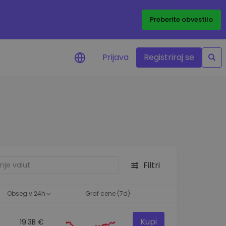
Preberite obvestilo
Prijava
Registriraj se
eni
ije o cenah vaših
ov
dstva
e priložnosti
Filtri
felja
i za optimalno
Obseg v 24h
Graf cene (7d)
Kupi
19.3B €