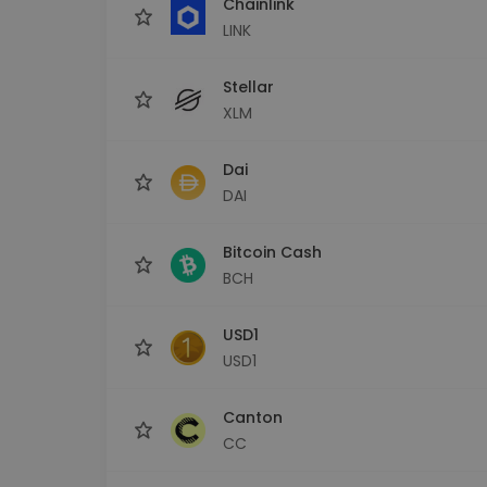
Chainlink
LINK
Stellar
XLM
Dai
DAI
Bitcoin Cash
BCH
USD1
USD1
Canton
CC