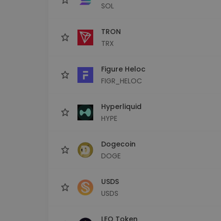
SOL
TRON
TRX
Figure Heloc
FIGR_HELOC
Hyperliquid
HYPE
Dogecoin
DOGE
USDS
USDS
LEO Token