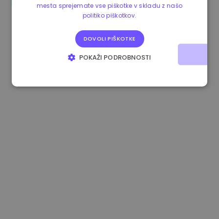
mesta sprejemate vse piškotke v skladu z našo
0.865673 €
-0.10%
3.4B €
politiko piškotkov.
DOVOLI PIŠKOTKE
POKAŽI PODROBNOSTI
NUJNO POTREBNI
IZVEDBENI
CILJANJE
FUNKCIONALNOST