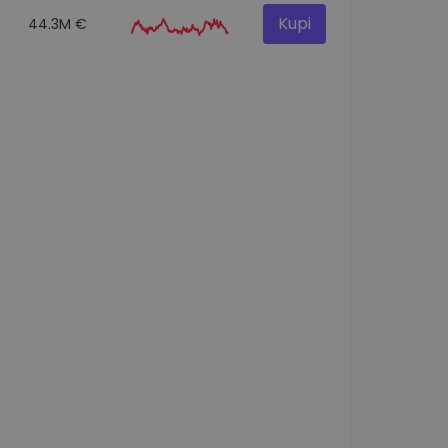
Kupi
44.3M €