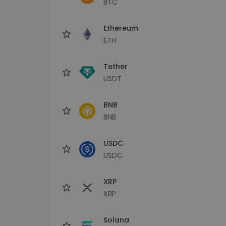
BTC
Investičný prieskumník
Nájdi svoju krypto stratégiu
Ethereum
ETH
Tether
USDT
BNB
BNB
USDC
USDC
XRP
XRP
Solana