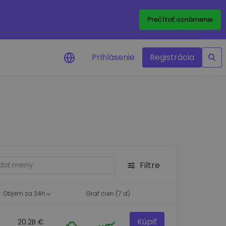
Prečítať oznámenie
Prihlásenie
Registrácia
a na cenu
 ceny vašich
kenov v reálnom
ktíva
Filtre
né príležitosti
fólia
oznatky pre optimálny
Objem za 24h
Graf cien (7 d)
Kúpiť
20.2B €