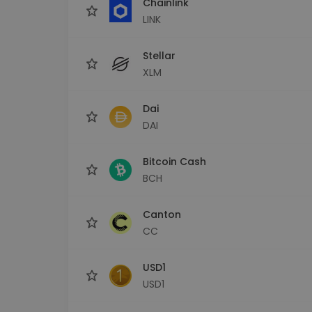
Chainlink
LINK
Stellar
XLM
Dai
DAI
Bitcoin Cash
BCH
Canton
CC
USD1
USD1