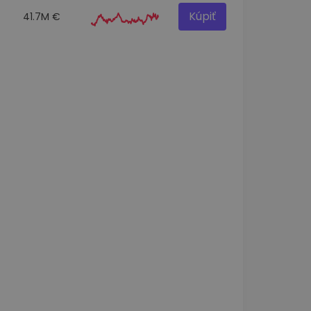
Kúpiť
41.7M €