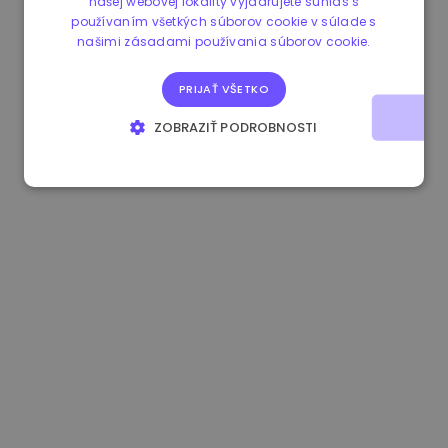
našej webovej lokality vyjadrujete súhlas s
používaním všetkých súborov cookie v súlade s
0.865215 €
0.00%
3.4B €
našimi zásadami používania súborov cookie.
PRIJAŤ VŠETKO
ZOBRAZIŤ PODROBNOSTI
NEVYHNUTNE POTREBNÉ
VÝKONNOSŤ
CIELENIE
FUNKCIE