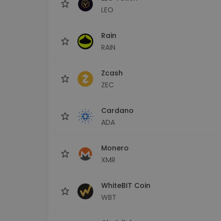
LEO
Rain
RAIN
Zcash
ZEC
Cardano
ADA
Monero
XMR
WhiteBIT Coin
WBT