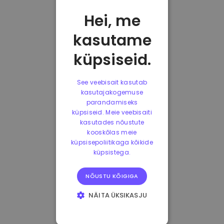
Hei, me
kasutame
küpsiseid.
See veebisait kasutab
kasutajakogemuse
parandamiseks
küpsiseid. Meie veebisaiti
kasutades nõustute
kooskõlas meie
küpsisepoliitikaga kõikide
küpsistega.
NÕUSTU KÕIGIGA
NÄITA ÜKSIKASJU
HÄDAVAJALIKUD
KÜPSISED