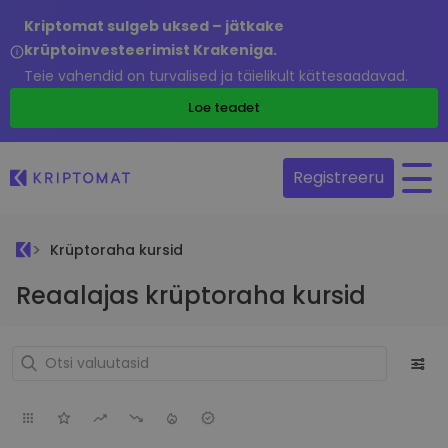
Kriptomat sulgeb uksed – jätkake
krüptoinvesteerimist Krakeniga.
Teie vahendid on turvalised ja täielikult kättesaadavad.
Loe teadet
Registreeru
Krüptoraha kursid
Reaalajas krüptoraha kursid