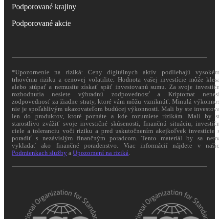
Podporované krajiny
Podporované akcie
*Upozornenie na riziká: Ceny digitálnych aktív podliehajú vysoké
trhovému riziku a cenovej volatilite. Hodnota vašej investície môže kles
alebo stúpať a nemusíte získať späť investovanú sumu. Za svoje investič
rozhodnutia nesiete výhradnú zodpovednosť a Kriptomat nenes
zodpovednosť za žiadne straty, ktoré vám môžu vzniknúť. Minulá výkonno
nie je spoľahlivým ukazovateľom budúcej výkonnosti. Mali by ste investov
len do produktov, ktoré poznáte a kde rozumiete rizikám. Mali by s
starostlivo zvážiť svoje investičné skúsenosti, finančnú situáciu, investič
ciele a toleranciu voči riziku a pred uskutočnením akejkoľvek investície 
poradiť s nezávislým finančným poradcom. Tento materiál by sa nem
vykladať ako finančné poradenstvo. Viac informácií nájdete v naši
Podmienkach služby
a
Upozornení na riziká
.