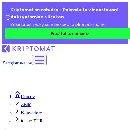
Kriptomat sa zatvára – Pokračujte v investovaní
do kryptomien s Kraken.
Vaše prostriedky sú v bezpečí a plne prístupné.
Prečítať oznámenie
Zaregistrovať sa
Domov
Zistiť
Konvertory
iota to EUR